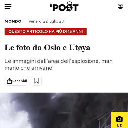
Auto
MONDO
Venerdì 22 luglio 2011
QUESTO ARTICOLO HA PIÙ DI
15 ANNI
HOME
Le foto da Oslo e Utøya
Italia
Moda
Mondo
Libri
Le immagini dall'area dell'esplosione, man
Politica
Consumismi
mano che arrivano
Tecnologia
Storie/Idee
Internet
Ok Boomer!
Condividi
Scienza
Media
Cultura
Europa
Economia
Altrecose
Sport
Mondiali calcio 2026
LE