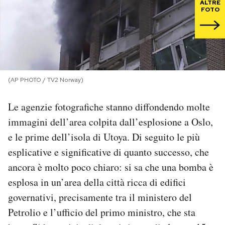
ALTRE
FOTO
PODCAST
NEWSLETTER
(AP PHOTO / TV2 Norway)
I MIEI PREFERITI
Le agenzie fotografiche stanno diffondendo molte
SHOP
immagini dell’area colpita dall’esplosione a Oslo,
e le prime dell’isola di Utoya. Di seguito le più
esplicative e significative di quanto successo, che
CALENDARIO
ancora è molto poco chiaro: si sa che una bomba è
esplosa in un’area della città ricca di edifici
AREA PERSONALE
governativi, precisamente tra il ministero del
Area Personale
Petrolio e l’ufficio del primo ministro, che sta
Newsletter