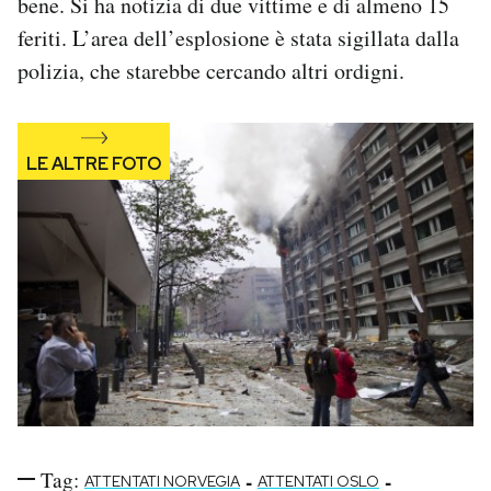
bene. Si ha notizia di due vittime e di almeno 15
Notifiche mobile
feriti. L’area dell’esplosione è stata sigillata dalla
Regala il Post
polizia, che starebbe cercando altri ordigni.
Hai bisogno di aiuto?
Esci
Tag:
-
-
ATTENTATI NORVEGIA
ATTENTATI OSLO