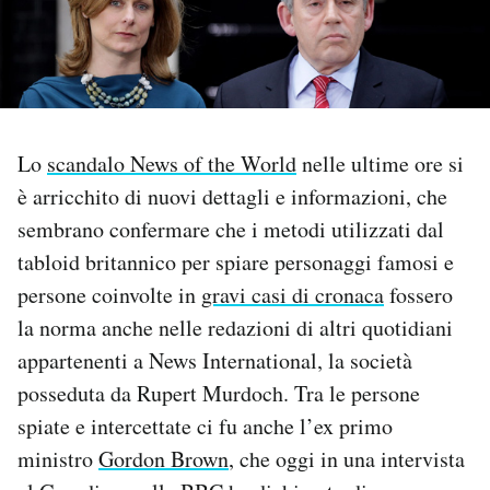
PODCAST
NEWSLETTER
Lo
scandalo News of the World
nelle ultime ore si
I MIEI PREFERITI
è arricchito di nuovi dettagli e informazioni, che
sembrano confermare che i metodi utilizzati dal
tabloid britannico per spiare personaggi famosi e
SHOP
persone coinvolte in
gravi casi di cronaca
fossero
la norma anche nelle redazioni di altri quotidiani
CALENDARIO
appartenenti a News International, la società
posseduta da Rupert Murdoch. Tra le persone
AREA PERSONALE
spiate e intercettate ci fu anche l’ex primo
Area Personale
ministro
Gordon Brown
, che oggi in una intervista
Newsletter