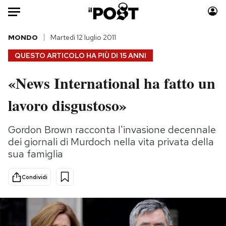
Auto
MONDO
Martedì 12 luglio 2011
QUESTO ARTICOLO HA PIÙ DI
15 ANNI
HOME
«News International ha fatto un
Italia
Moda
lavoro disgustoso»
Mondo
Libri
Politica
Consumismi
Gordon Brown racconta l'invasione decennale
Tecnologia
Storie/Idee
dei giornali di Murdoch nella vita privata della
Internet
Ok Boomer!
sua famiglia
Scienza
Media
Cultura
Europa
Condividi
Economia
Altrecose
Sport
Mondiali calcio 2026