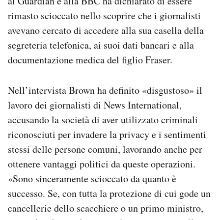
al Guardian e alla BBC ha dichiarato di essere
Notifiche mobile
rimasto scioccato nello scoprire che i giornalisti
Regala il Post
avevano cercato di accedere alla sua casella della
Hai bisogno di aiuto?
segreteria telefonica, ai suoi dati bancari e alla
Esci
documentazione medica del figlio Fraser.
Nell’intervista Brown ha definito «disgustoso» il
lavoro dei giornalisti di News International,
accusando la società di aver utilizzato criminali
riconosciuti per invadere la privacy e i sentimenti
stessi delle persone comuni, lavorando anche per
ottenere vantaggi politici da queste operazioni.
«Sono sinceramente scioccato da quanto è
successo. Se, con tutta la protezione di cui gode un
cancellerie dello scacchiere o un primo ministro,