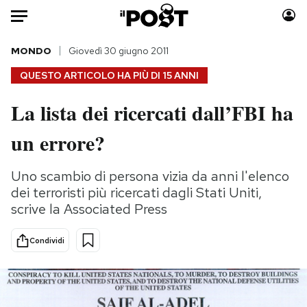
Auto
MONDO
Giovedì 30 giugno 2011
QUESTO ARTICOLO HA PIÙ DI
15 ANNI
HOME
La lista dei ricercati dall’FBI ha
Italia
Moda
un errore?
Mondo
Libri
Politica
Consumismi
Uno scambio di persona vizia da anni l'elenco
Tecnologia
Storie/Idee
dei terroristi più ricercati dagli Stati Uniti,
Internet
Ok Boomer!
scrive la Associated Press
Scienza
Media
Cultura
Europa
Condividi
Economia
Altrecose
Sport
Mondiali calcio 2026