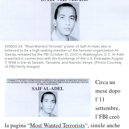
PODCAST
NEWSLETTER
395630 24: "Most Wanted Terrorist" poster of Saif Al-Adel, who is
I MIEI PREFERITI
believed to be a high ranking member of the terrorist organization Al-
Qaeda, released by the FBI October 10, 2001 in Washington, D.C. Al-Adel
is wanted in connection with the bombings of the U.S. Embassies August
7, 1998 in Dar es Salaam, Tanzania, and Nairobi, Kenya. (Photo Courtesy
of FBI/Getty Images)
SHOP
Circa un
CALENDARIO
mese dopo
l’11
AREA PERSONALE
settembre,
l’FBI creò
Area Personale
la pagina “
Most Wanted Terrorists
“, simile anche
Newsletter