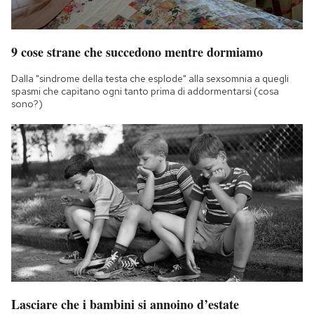
9 cose strane che succedono mentre dormiamo
Dalla "sindrome della testa che esplode" alla sexsomnia a quegli
spasmi che capitano ogni tanto prima di addormentarsi (cosa
sono?)
Lasciare che i bambini si annoino d’estate