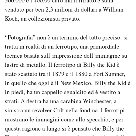
300.000 e i 400.00 euro ma il ritratto è stata
Notifiche mobile
venduto per ben 2,3 milioni di dollari a William
Regala il Post
Koch, un collezionista privato.
Hai bisogno di aiuto?
Esci
“Fotografia” non è un termine del tutto preciso: si
tratta in realtà di un ferrotipo, una primordiale
tecnica basata sull’impressione dell’immagine su
lastre di metallo. Il ferrotipo di Billy the Kid è
stato scattato tra il 1879 e il 1880 a Fort Sumner,
in quello che oggi è il New Mexico. Billy the Kid è
in piedi, ha un cappello sgualcito ed è vestito a
strati. A destra ha una carabina Winchester, a
sinistra un revolver Colt nella fondina. I ferrotipi
mostrano le immagini come allo specchio, e per
questa ragione a lungo si è pensato che Billy the