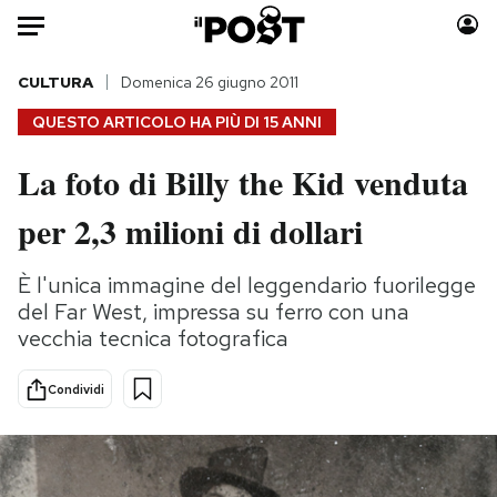
Auto
CULTURA
Domenica 26 giugno 2011
QUESTO ARTICOLO HA PIÙ DI
15 ANNI
HOME
La foto di Billy the Kid venduta
Italia
Moda
per 2,3 milioni di dollari
Mondo
Libri
Politica
Consumismi
È l'unica immagine del leggendario fuorilegge
Tecnologia
Storie/Idee
del Far West, impressa su ferro con una
Internet
Ok Boomer!
vecchia tecnica fotografica
Scienza
Media
Cultura
Europa
Condividi
Economia
Altrecose
Sport
Mondiali calcio 2026