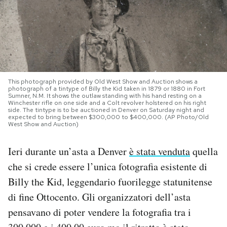
PODCAST
NEWSLETTER
This photograph provided by Old West Show and Auction shows a
I MIEI PREFERITI
photograph of a tintype of Billy the Kid taken in 1879 or 1880 in Fort
Sumner, N.M. It shows the outlaw standing with his hand resting on a
Winchester rifle on one side and a Colt revolver holstered on his right
side. The tintype is to be auctioned in Denver on Saturday night and
expected to bring between $300,000 to $400,000. (AP Photo/Old
SHOP
West Show and Auction)
Ieri durante un’asta a Denver
è stata venduta
quella
CALENDARIO
che si crede essere l’unica fotografia esistente di
Billy the Kid, leggendario fuorilegge statunitense
AREA PERSONALE
di fine Ottocento. Gli organizzatori dell’asta
Area Personale
pensavano di poter vendere la fotografia tra i
Newsletter