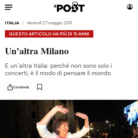
Auto
ITALIA
Venerdì 27 maggio 2011
QUESTO ARTICOLO HA PIÙ DI
15 ANNI
HOME
Un’altra Milano
Italia
Moda
Mondo
Libri
E un'altra Italia: perché non sono solo i
Politica
Consumismi
concerti, è il modo di pensare il mondo
Tecnologia
Storie/Idee
Internet
Ok Boomer!
Condividi
Scienza
Media
Cultura
Europa
Economia
Altrecose
Sport
Mondiali calcio 2026