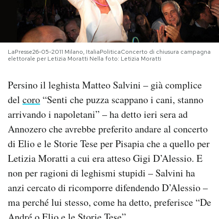
PODCAST
NEWSLETTER
LaPresse26-05-2011 Milano, ItaliaPoliticaConcerto di chiusura campagna
elettorale per Letizia Moratti Nella foto: Letizia Moratti
Persino il leghista Matteo Salvini – già complice
I MIEI PREFERITI
del
coro
“Senti che puzza scappano i cani, stanno
arrivando i napoletani” – ha detto ieri sera ad
SHOP
Annozero che avrebbe preferito andare al concerto
di Elio e le Storie Tese per Pisapia che a quello per
CALENDARIO
Letizia Moratti a cui era atteso Gigi D’Alessio. E
non per ragioni di leghismi stupidi – Salvini ha
AREA PERSONALE
anzi cercato di ricomporre difendendo D’Alessio –
ma perché lui stesso, come ha detto, preferisce “De
Area Personale
Newsletter
André o Elio e le Storie Tese”.