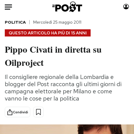
Auto
POLITICA
Mercoledì 25 maggio 2011
QUESTO ARTICOLO HA PIÙ DI
15 ANNI
HOME
Pippo Civati in diretta su
Italia
Moda
Oilproject
Mondo
Libri
Politica
Consumismi
Il consigliere regionale della Lombardia e
Tecnologia
Storie/Idee
blogger del Post racconta gli ultimi giorni di
Internet
Ok Boomer!
campagna elettorale per Milano e come
Scienza
Media
vanno le cose per la politica
Cultura
Europa
Economia
Altrecose
Condividi
Sport
Mondiali calcio 2026