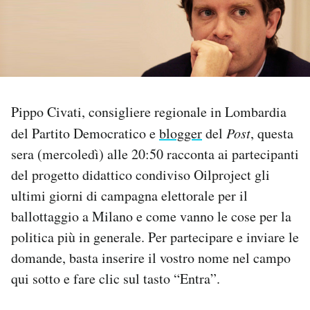
PODCAST
NEWSLETTER
Pippo Civati, consigliere regionale in Lombardia
I MIEI PREFERITI
del Partito Democratico e
blogger
del
Post
, questa
sera (mercoledì) alle 20:50 racconta ai partecipanti
SHOP
del progetto didattico condiviso Oilproject gli
ultimi giorni di campagna elettorale per il
CALENDARIO
ballottaggio a Milano e come vanno le cose per la
politica più in generale. Per partecipare e inviare le
domande, basta inserire il vostro nome nel campo
AREA PERSONALE
qui sotto e fare clic sul tasto “Entra”.
Area Personale
Newsletter