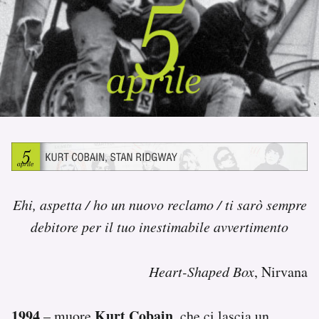
PODCAST
NEWSLETTER
I MIEI PREFERITI
SHOP
Ehi, aspetta / ho un nuovo reclamo / ti sarò sempre
CALENDARIO
debitore per il tuo inestimabile avvertimento
AREA PERSONALE
Heart-Shaped Box
, Nirvana
Area Personale
Newsletter
1994
Kurt Cobain
– muore
, che ci lascia un