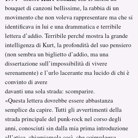
Notifiche mobile
bouquet di canzoni bellissime, la rabbia di un
Regala il Post
movimento che non voleva rappresentare ma che si
Hai bisogno di aiuto?
identificava in lui e una drammatica e terribile
Esci
lettera d’addio. Terribile perché mostra la grande
intelligenza di Kurt, la profondità del suo pensiero
(non sembra un biglietto d’addio, ma una
dissertazione sull’impossibilità di vivere
serenamente) e l’urlo lacerante ma lucido di chi è
convinto di avere
davanti una sola strada: scomparire.
«Questa lettera dovrebbe essere abbastanza
semplice da capire. Tutti gli avvertimenti della
strada principale del punk-rock nel corso degli
anni, conosciuti sin dalla mia prima introduzione
all’etica, chiamiamola così, che coinvolgeva