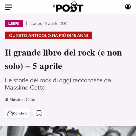
Auto
LIBRI
Lunedì 4 aprile 2011
QUESTO ARTICOLO HA PIÙ DI
15 ANNI
HOME
Il grande libro del rock (e non
Italia
Moda
Mondo
Libri
solo) – 5 aprile
Politica
Consumismi
Tecnologia
Storie/Idee
Le storie del rock di oggi raccontate da
Internet
Ok Boomer!
Massimo Cotto
Scienza
Media
di
Massimo Cotto
Cultura
Europa
Economia
Altrecose
Condividi
Sport
Mondiali calcio 2026