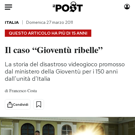
Auto
ITALIA
Domenica 27 marzo 2011
QUESTO ARTICOLO HA PIÙ DI
15 ANNI
HOME
Il caso “Gioventù ribelle”
Italia
Moda
Mondo
Libri
La storia del disastroso videogioco promosso
Politica
Consumismi
dal ministero della Gioventù per i 150 anni
Tecnologia
Storie/Idee
dall'unità d'Italia
Internet
Ok Boomer!
di
Francesco Costa
Scienza
Media
Cultura
Europa
Condividi
Economia
Altrecose
Sport
Mondiali calcio 2026