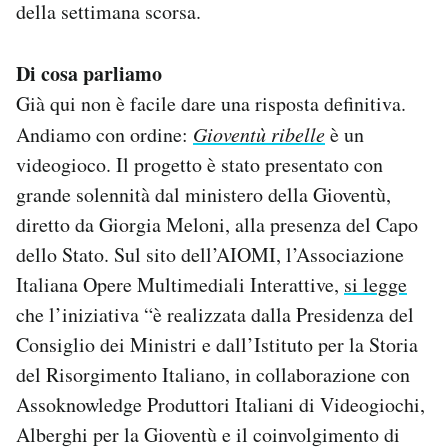
della settimana scorsa.
Notifiche mobile
Regala il Post
Hai bisogno di aiuto?
Di cosa parliamo
Esci
Già qui non è facile dare una risposta definitiva.
Andiamo con ordine:
Gioventù ribelle
è un
videogioco. Il progetto è stato presentato con
grande solennità dal ministero della Gioventù,
diretto da Giorgia Meloni, alla presenza del Capo
dello Stato. Sul sito dell’AIOMI, l’Associazione
Italiana Opere Multimediali Interattive,
si legge
che l’iniziativa “è realizzata dalla Presidenza del
Consiglio dei Ministri e dall’Istituto per la Storia
del Risorgimento Italiano, in collaborazione con
Assoknowledge Produttori Italiani di Videogiochi,
Alberghi per la Gioventù e il coinvolgimento di