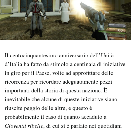
PODCAST
NEWSLETTER
I MIEI PREFERITI
Il centocinquantesimo anniversario dell’Unità
d’Italia ha fatto da stimolo a centinaia di iniziative
SHOP
in giro per il Paese, volte ad approfittare delle
ricorrenza per ricordare adeguatamente pezzi
CALENDARIO
importanti della storia di questa nazione. È
inevitabile che alcune di queste iniziative siano
riuscite peggio delle altre, e questo è
AREA PERSONALE
probabilmente il caso di quanto accaduto a
Area Personale
Gioventù ribelle
, di cui si è parlato nei quotidiani
Newsletter