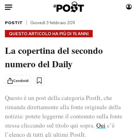
Auto
POSTIT
Giovedì 3 febbraio 2011
QUESTO ARTICOLO HA PIÙ DI
15 ANNI
HOME
La copertina del secondo
Italia
Moda
numero del Daily
Mondo
Libri
Politica
Consumismi
Tecnologia
Storie/Idee
Condividi
Internet
Ok Boomer!
Scienza
Media
Questo è un post della categoria PostIt, che
Cultura
Europa
rimanda direttamente alla fonte originale della
Economia
Altrecose
notizia: potete leggerne il contenuto sulla fonte
Sport
Mondiali calcio 2026
stessa cliccando sul titolo qui sopra.
Qui
c’è
l’elenco di tutti gli ultimi PostIt.