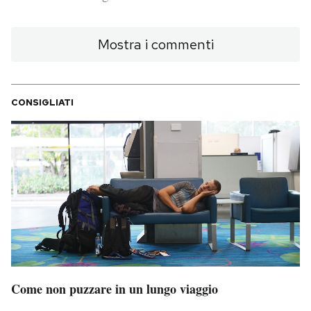
PODCAST
Mostra i commenti
NEWSLETTER
CONSIGLIATI
I MIEI PREFERITI
SHOP
CALENDARIO
AREA PERSONALE
Area Personale
Come non puzzare in un lungo viaggio
Newsletter