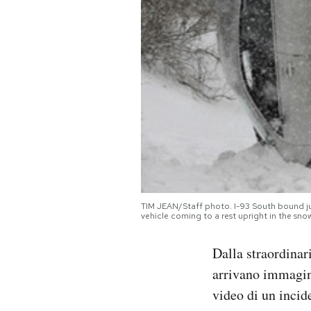
PODCAST
NEWSLETTER
I MIEI PREFERITI
SHOP
TIM JEAN/Staff photo. I-93 South bound jus
CALENDARIO
vehicle coming to a rest upright in the sn
Dalla straordinar
AREA PERSONALE
arrivano immagini
Area Personale
video di un incid
Newsletter