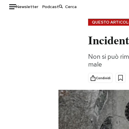
Newsletter
Podcast
Auto
QUESTO ARTICOLO
Incident
HOME
Italia
Moda
Non si può rim
Mondo
Libri
male
Politica
Consumismi
Tecnologia
Storie/Idee
Condividi
Internet
Ok Boomer!
Scienza
Media
Cultura
Europa
Economia
Altrecose
Sport
Mondiali calcio 2026