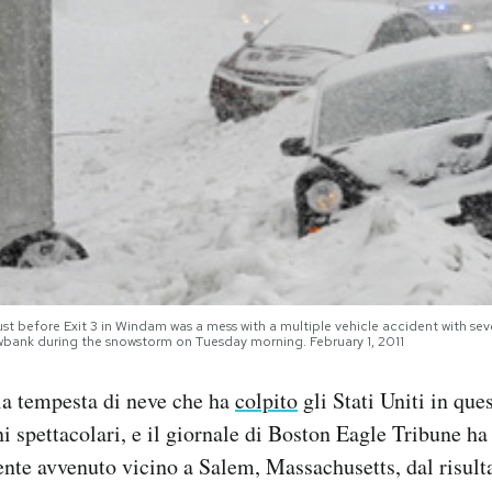
t before Exit 3 in Windam was a mess with a multiple vehicle accident with seve
owbank during the snowstorm on Tuesday morning. February 1, 2011
ia tempesta di neve che ha
colpito
gli Stati Uniti in que
 spettacolari, e il giornale di Boston Eagle Tribune ha
ente avvenuto vicino a Salem, Massachusetts, dal risulta