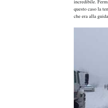
incredibile. Ferm
Notifiche mobile
questo caso la ten
Regala il Post
che era alla guida
Hai bisogno di aiuto?
Esci