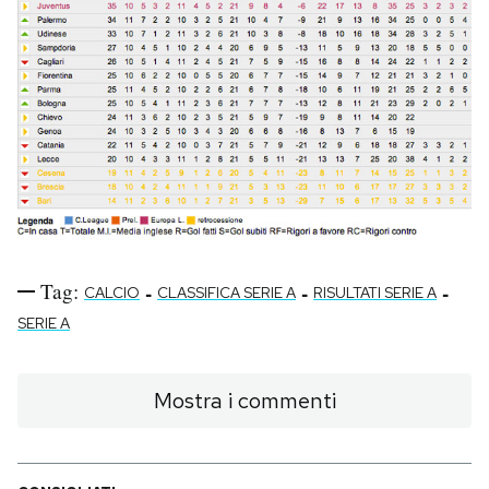
Notifiche mobile
Regala il Post
Hai bisogno di aiuto?
Esci
Tag:
-
-
-
CALCIO
CLASSIFICA SERIE A
RISULTATI SERIE A
SERIE A
Mostra i commenti