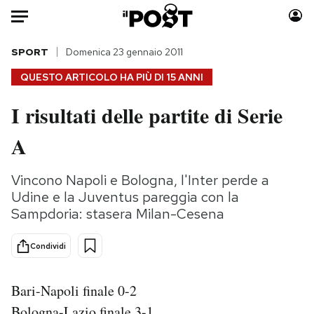
Auto
SPORT
Domenica 23 gennaio 2011
QUESTO ARTICOLO HA PIÙ DI
15 ANNI
HOME
I risultati delle partite di Serie
Italia
Moda
A
Mondo
Libri
Politica
Consumismi
Vincono Napoli e Bologna, l'Inter perde a
Tecnologia
Storie/Idee
Udine e la Juventus pareggia con la
Internet
Ok Boomer!
Sampdoria: stasera Milan-Cesena
Scienza
Media
Cultura
Europa
Condividi
Economia
Altrecose
Sport
Mondiali calcio 2026
Bari-Napoli finale 0-2
Bologna-Lazio finale 3-1