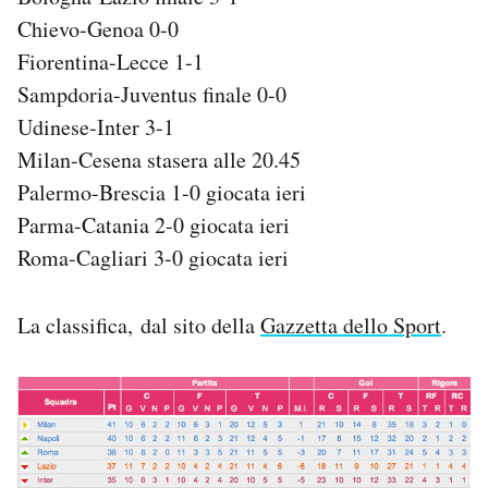
Chievo-Genoa 0-0
PODCAST
Fiorentina-Lecce 1-1
Sampdoria-Juventus finale 0-0
NEWSLETTER
Udinese-Inter 3-1
Milan-Cesena stasera alle 20.45
I MIEI PREFERITI
Palermo-Brescia 1-0 giocata ieri
Parma-Catania 2-0 giocata ieri
Roma-Cagliari 3-0 giocata ieri
SHOP
La classifica, dal sito della
Gazzetta dello Sport
.
CALENDARIO
AREA PERSONALE
Area Personale
Newsletter