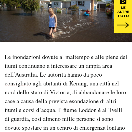
LE
PODCAST
ALTRE
FOTO
NEWSLETTER
I MIEI PREFERITI
Le inondazioni dovute al maltempo e alle piene dei
fiumi continuano a interessare un’ampia area
SHOP
dell’Australia. Le autorità hanno da poco
consigliato
agli abitanti di Kerang, una città nel
CALENDARIO
nord dello stato di Victoria, di abbandonare le loro
case a causa della prevista esondazione di altri
fiumi e corsi d’acqua. Il fiume Loddon è ai livelli
AREA PERSONALE
di guardia, così almeno mille persone si sono
Area Personale
dovute spostare in un centro di emergenza lontano
Newsletter