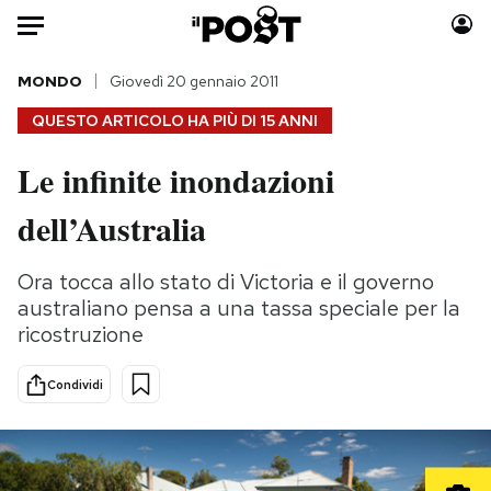
Auto
MONDO
Giovedì 20 gennaio 2011
QUESTO ARTICOLO HA PIÙ DI
15 ANNI
HOME
Le infinite inondazioni
Italia
Moda
dell’Australia
Mondo
Libri
Politica
Consumismi
Ora tocca allo stato di Victoria e il governo
Tecnologia
Storie/Idee
australiano pensa a una tassa speciale per la
Internet
Ok Boomer!
ricostruzione
Scienza
Media
Cultura
Europa
Condividi
Economia
Altrecose
Sport
Mondiali calcio 2026