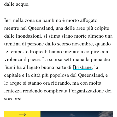
dalle acque.
Notifiche mobile
Regala il Post
Hai bisogno di aiuto?
Ieri nella zona un bambino è morto affogato
Esci
mentre nel Queensland, una delle aree più colpite
dalle inondazioni, si stima siano morte almeno una
trentina di persone dallo scorso novembre, quando
le tempeste tropicali hanno iniziato a colpire con
violenza il paese. La scorsa settimana la piena dei
fiumi ha allagato buona parte di
Brisbane
, la
capitale e la città più popolosa del Queensland, e
le acque si stanno ora ritirando, ma con molta
lentezza rendendo complicata l’organizzazione dei
soccorsi.