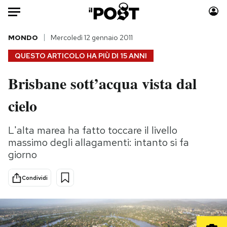
Auto
MONDO
Mercoledì 12 gennaio 2011
QUESTO ARTICOLO HA PIÙ DI
15 ANNI
HOME
Brisbane sott’acqua vista dal
Italia
Moda
cielo
Mondo
Libri
Politica
Consumismi
L'alta marea ha fatto toccare il livello
Tecnologia
Storie/Idee
massimo degli allagamenti: intanto si fa
Internet
Ok Boomer!
giorno
Scienza
Media
Cultura
Europa
Condividi
Economia
Altrecose
Sport
Mondiali calcio 2026