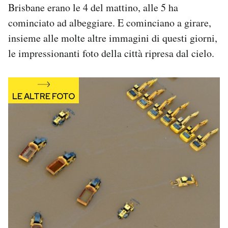
Brisbane erano le 4 del mattino, alle 5 ha
Notifiche mobile
cominciato ad albeggiare. E cominciano a girare,
Regala il Post
Hai bisogno di aiuto?
insieme alle molte altre immagini di questi giorni,
Esci
le impressionanti foto della città ripresa dal cielo.