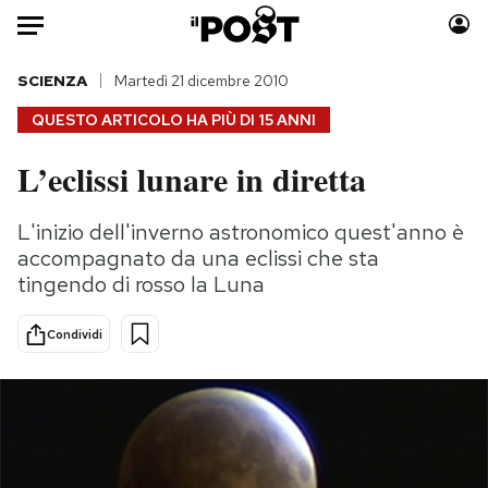
Auto
SCIENZA
Martedì 21 dicembre 2010
QUESTO ARTICOLO HA PIÙ DI
15 ANNI
HOME
L’eclissi lunare in diretta
Italia
Moda
Mondo
Libri
L'inizio dell'inverno astronomico quest'anno è
Politica
Consumismi
accompagnato da una eclissi che sta
Tecnologia
Storie/Idee
tingendo di rosso la Luna
Internet
Ok Boomer!
Condividi
Scienza
Media
Cultura
Europa
Economia
Altrecose
Sport
Mondiali calcio 2026