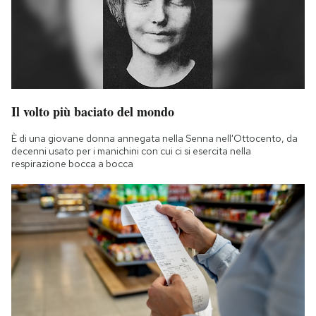
Il volto più baciato del mondo
È di una giovane donna annegata nella Senna nell'Ottocento, da
decenni usato per i manichini con cui ci si esercita nella
respirazione bocca a bocca