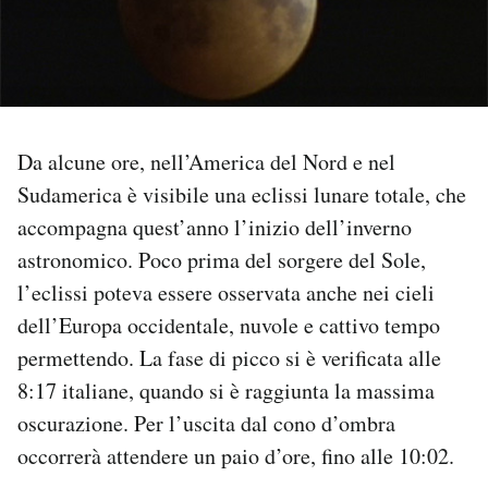
PODCAST
NEWSLETTER
Da alcune ore, nell’America del Nord e nel
I MIEI PREFERITI
Sudamerica è visibile una eclissi lunare totale, che
accompagna quest’anno l’inizio dell’inverno
astronomico. Poco prima del sorgere del Sole,
SHOP
l’eclissi poteva essere osservata anche nei cieli
dell’Europa occidentale, nuvole e cattivo tempo
CALENDARIO
permettendo. La fase di picco si è verificata alle
8:17 italiane, quando si è raggiunta la massima
AREA PERSONALE
oscurazione. Per l’uscita dal cono d’ombra
Area Personale
occorrerà attendere un paio d’ore, fino alle 10:02.
Newsletter