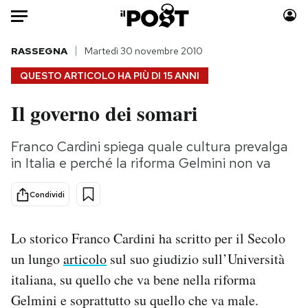
Auto
RASSEGNA
Martedì 30 novembre 2010
QUESTO ARTICOLO HA PIÙ DI
15 ANNI
HOME
Il governo dei somari
Italia
Moda
Mondo
Libri
Franco Cardini spiega quale cultura prevalga
Politica
Consumismi
in Italia e perché la riforma Gelmini non va
Tecnologia
Storie/Idee
Internet
Ok Boomer!
Condividi
Scienza
Media
Cultura
Europa
Lo storico Franco Cardini ha scritto per il Secolo
Economia
Altrecose
un lungo
articolo
sul suo giudizio sull’Università
Sport
Mondiali calcio 2026
italiana, su quello che va bene nella riforma
Gelmini e soprattutto su quello che va male.