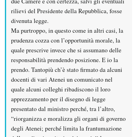
due Camere e con certezza, salvi gli eventuali
Notifiche mobile
rilievi del Presidente della Repubblica, fosse
Regala il Post
divenuta legge.
Hai bisogno di aiuto?
Esci
Ma purtroppo, in questo come in altri casi, la
prudenza cozza con l’opportunità morale, la
quale prescrive invece che si assumano delle
responsabilità prendendo posizione. E io la
prendo. Tantopiù ch’è stato firmato da alcuni
docenti di vari Atenei un comunicato nel
quale alcuni colleghi ribadiscono il loro
apprezzamento per il disegno di legge
presentato dal ministro perché, tra l’altro,
“riorganizza e moralizza gli organi di governo
degli Atenei; perché limita la frantumazione