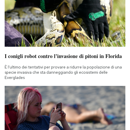
I conigli robot contro l’invasione di pitoni in Florida
È l'ultimo dei tentativi per provare a ridurre la popolazione di una
specie invasiva che sta danneggiando gli ecosistemi delle
Everglades