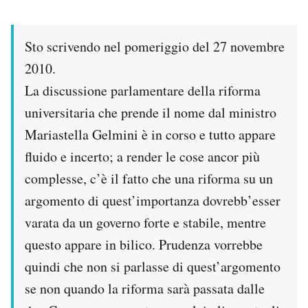
PODCAST
Sto scrivendo nel pomeriggio del 27 novembre
2010.
NEWSLETTER
La discussione parlamentare della riforma
universitaria che prende il nome dal ministro
I MIEI PREFERITI
Mariastella Gelmini è in corso e tutto appare
fluido e incerto; a render le cose ancor più
SHOP
complesse, c’è il fatto che una riforma su un
argomento di quest’importanza dovrebb’esser
CALENDARIO
varata da un governo forte e stabile, mentre
questo appare in bilico. Prudenza vorrebbe
AREA PERSONALE
quindi che non si parlasse di quest’argomento
Area Personale
se non quando la riforma sarà passata dalle
Newsletter