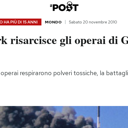
 HA PIÙ DI
15 ANNI
MONDO
Sabato 20 novembre 2010
 risarcisce gli operai di
 operai respirarono polveri tossiche, la battag