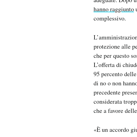
Notifiche mobile
hanno raggiunto
u
Regala il Post
complessivo.
Hai bisogno di aiuto?
Esci
L’amministrazione
protezione alle p
che per questo so
L’offerta di chiud
95 percento delle
di no o non hanno
precedente prese
considerata tropp
che a favore delle
«È un accordo giu