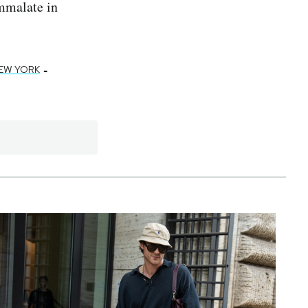
ammalate in
-
EW YORK