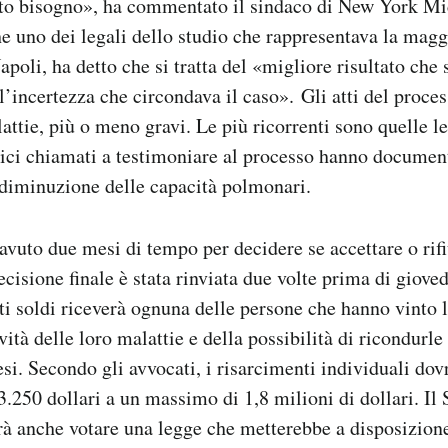
to bisogno», ha commentato il sindaco di New York Mi
uno dei legali dello studio che rappresentava la maggi
apoli, ha detto che si tratta del «migliore risultato che
 l’incertezza che circondava il caso». Gli atti del proce
lattie, più o meno gravi. Le più ricorrenti sono quelle 
dici chiamati a testimoniare al processo hanno documen
 diminuzione delle capacità polmonari.
avuto due mesi di tempo per decidere se accettare o rifiu
cisione finale è stata rinviata due volte prima di gioved
ti soldi riceverà ognuna delle persone che hanno vinto l
ità delle loro malattie e della possibilità di ricondurle
esi. Secondo gli avvocati, i risarcimenti individuali do
.250 dollari a un massimo di 1,8 milioni di dollari. Il 
rà anche votare una legge che metterebbe a disposizione