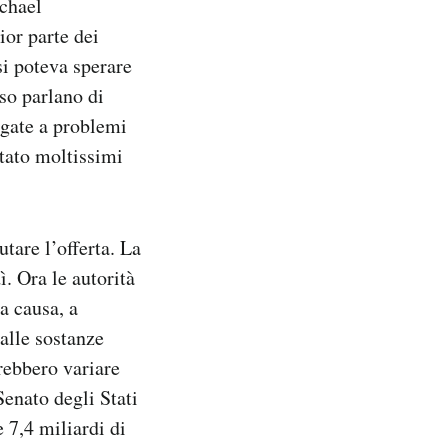
chael
or parte dei
 si poteva sperare
sso parlano di
legate a problemi
tato moltissimi
tare l’offerta. La
ì. Ora le autorità
a causa, a
 alle sostanze
vrebbero variare
Senato degli Stati
 7,4 miliardi di