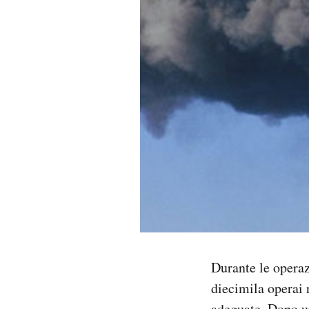
PODCAST
NEWSLETTER
I MIEI PREFERITI
SHOP
CALENDARIO
AREA PERSONALE
Durante le operaz
Area Personale
diecimila operai 
Newsletter
adeguate. Dopo un