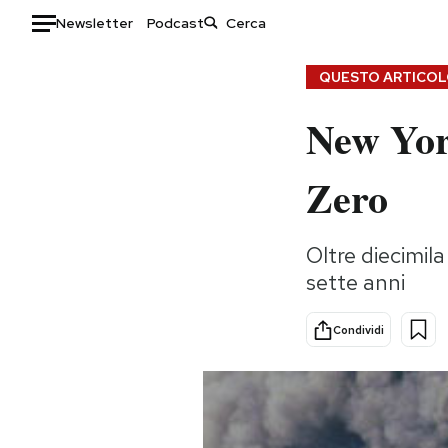
Newsletter
Podcast
Auto
QUESTO ARTICOLO
New York
HOME
Italia
Moda
Zero
Mondo
Libri
Politica
Consumismi
Oltre diecimila
Tecnologia
Storie/Idee
sette anni
Internet
Ok Boomer!
Scienza
Media
Condividi
Cultura
Europa
Economia
Altrecose
Sport
Mondiali calcio 2026