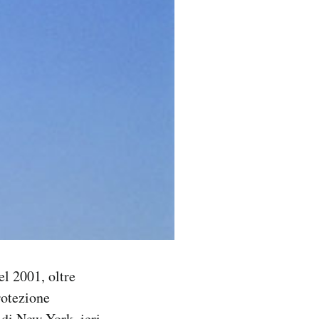
el 2001, oltre
rotezione
 di New York, ieri