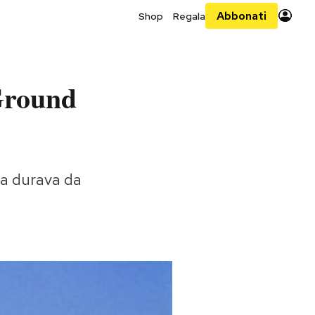
Abbonati
Shop
Regala
 Ground
lia durava da