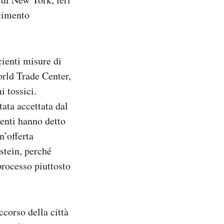
rcimento
cienti misure di
orld Trade Center,
i tossici.
tata accettata dal
enti hanno detto
n’offerta
stein, perché
processo piuttosto
corso della città