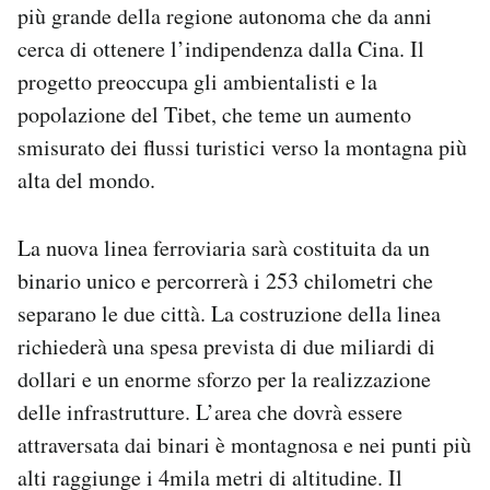
più grande della regione autonoma che da anni
Notifiche mobile
cerca di ottenere l’indipendenza dalla Cina. Il
Regala il Post
Hai bisogno di aiuto?
progetto preoccupa gli ambientalisti e la
Esci
popolazione del Tibet, che teme un aumento
smisurato dei flussi turistici verso la montagna più
alta del mondo.
La nuova linea ferroviaria sarà costituita da un
binario unico e percorrerà i 253 chilometri che
separano le due città. La costruzione della linea
richiederà una spesa prevista di due miliardi di
dollari e un enorme sforzo per la realizzazione
delle infrastrutture. L’area che dovrà essere
attraversata dai binari è montagnosa e nei punti più
alti raggiunge i 4mila metri di altitudine. Il