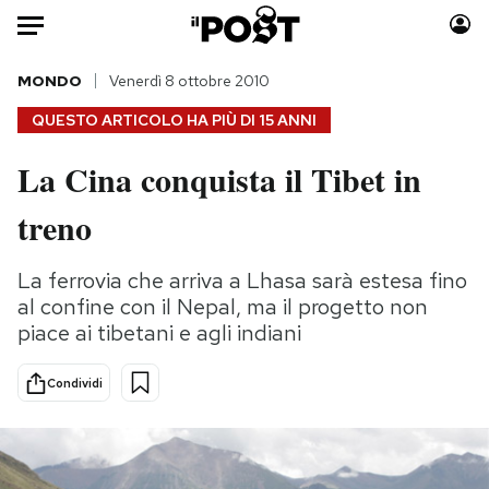
Auto
MONDO
Venerdì 8 ottobre 2010
QUESTO ARTICOLO HA PIÙ DI
15 ANNI
HOME
La Cina conquista il Tibet in
Italia
Moda
treno
Mondo
Libri
Politica
Consumismi
La ferrovia che arriva a Lhasa sarà estesa fino
Tecnologia
Storie/Idee
al confine con il Nepal, ma il progetto non
Internet
Ok Boomer!
piace ai tibetani e agli indiani
Scienza
Media
Cultura
Europa
Condividi
Economia
Altrecose
Sport
Mondiali calcio 2026