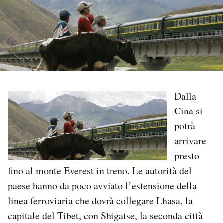
PODCAST
NEWSLETTER
I MIEI PREFERITI
Dalla
Cina si
SHOP
potrà
arrivare
CALENDARIO
presto
fino al monte Everest in treno. Le autorità del
paese hanno da poco avviato l’estensione della
AREA PERSONALE
linea ferroviaria che dovrà collegare Lhasa, la
Area Personale
capitale del Tibet, con Shigatse, la seconda città
Newsletter