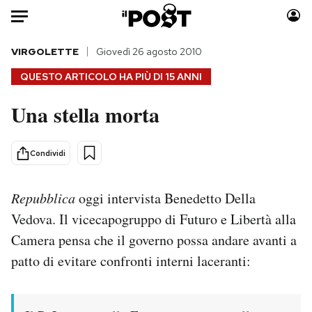
Auto
VIRGOLETTE
Giovedì 26 agosto 2010
QUESTO ARTICOLO HA PIÙ DI
15 ANNI
HOME
Una stella morta
Italia
Moda
Mondo
Libri
Condividi
Politica
Consumismi
Tecnologia
Storie/Idee
Repubblica
oggi intervista Benedetto Della
Internet
Ok Boomer!
Vedova. Il vicecapogruppo di Futuro e Libertà alla
Scienza
Media
Camera pensa che il governo possa andare avanti a
Cultura
Europa
Economia
Altrecose
patto di evitare confronti interni laceranti:
Sport
Mondiali calcio 2026