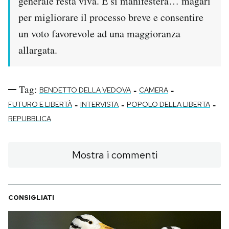
generale resta viva. E si manifesterà… magari
Notifiche mobile
per migliorare il processo breve e consentire
Regala il Post
un voto favorevole ad una maggioranza
Hai bisogno di aiuto?
allargata.
Esci
Tag:
-
-
BENDETTO DELLA VEDOVA
CAMERA
-
-
-
FUTURO E LIBERTÀ
INTERVISTA
POPOLO DELLA LIBERTA
REPUBBLICA
Mostra i commenti
CONSIGLIATI