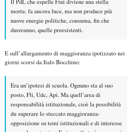
Il PdL che espelle Fini diviene una stella
morta: fa ancora luce, ma non produce più
PODCAST
nuove energie politiche, consuma, fin che
dureranno, quelle preesistenti.
NEWSLETTER
I MIEI PREFERITI
E sull’allargamento di maggioranza ipotizzato nei
giorni scorsi da Italo Bocchino:
SHOP
Era un’ipotesi di scuola. Ognuno sta al suo
CALENDARIO
posto, Fli, Udc, Api. Ma quell’area di
responsabilità istituzionale, cioè la possibilità
AREA PERSONALE
du superare lo steccato maggioranza-
Area Personale
opposizione su temi istituzionali e di interesse
Newsletter