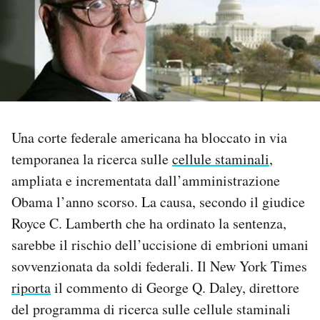
PODCAST
NEWSLETTER
I MIEI PREFERITI
Una corte federale americana ha bloccato in via
temporanea la ricerca sulle
cellule staminali
,
SHOP
ampliata e incrementata dall’amministrazione
Obama l’anno scorso. La causa, secondo il giudice
CALENDARIO
Royce C. Lamberth che ha ordinato la sentenza,
sarebbe il rischio dell’uccisione di embrioni umani
sovvenzionata da soldi federali. Il New York Times
AREA PERSONALE
riporta
il commento di George Q. Daley, direttore
Area Personale
del programma di ricerca sulle cellule staminali
Newsletter