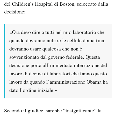
del Children’s Hospital di Boston, scioccato dalla
Notifiche mobile
decisione:
Regala il Post
Hai bisogno di aiuto?
Esci
«Ora devo dire a tutti nel mio laboratorio che
quando dovranno nutrire le cellule domattina,
dovranno usare qualcosa che non è
sovvenzionato dal governo federale. Questa
decisione porta all’immediata interruzione del
lavoro di decine di laboratori che fanno questo
lavoro da quando l’amministrazione Obama ha
dato l’ordine iniziale.»
Secondo il giudice, sarebbe “insignificante” la