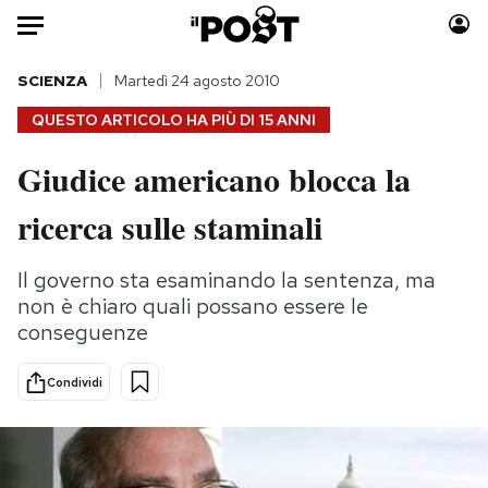
Auto
SCIENZA
Martedì 24 agosto 2010
QUESTO ARTICOLO HA PIÙ DI
15 ANNI
HOME
Giudice americano blocca la
Italia
Moda
ricerca sulle staminali
Mondo
Libri
Politica
Consumismi
Il governo sta esaminando la sentenza, ma
Tecnologia
Storie/Idee
non è chiaro quali possano essere le
Internet
Ok Boomer!
conseguenze
Scienza
Media
Cultura
Europa
Condividi
Economia
Altrecose
Sport
Mondiali calcio 2026