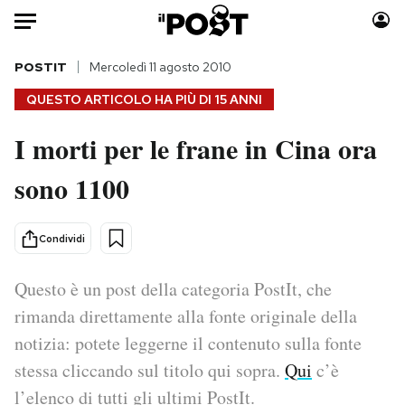
Auto
POSTIT
Mercoledì 11 agosto 2010
QUESTO ARTICOLO HA PIÙ DI
15 ANNI
HOME
I morti per le frane in Cina ora
Italia
Moda
sono 1100
Mondo
Libri
Politica
Consumismi
Tecnologia
Storie/Idee
Condividi
Internet
Ok Boomer!
Scienza
Media
Questo è un post della categoria PostIt, che
Cultura
Europa
rimanda direttamente alla fonte originale della
Economia
Altrecose
notizia: potete leggerne il contenuto sulla fonte
Sport
Mondiali calcio 2026
stessa cliccando sul titolo qui sopra.
Qui
c’è
l’elenco di tutti gli ultimi PostIt.