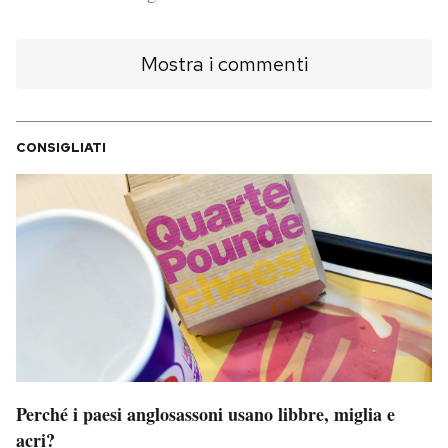
PODCAST
Mostra i commenti
NEWSLETTER
CONSIGLIATI
I MIEI PREFERITI
SHOP
CALENDARIO
AREA PERSONALE
Perché i paesi anglosassoni usano libbre, miglia e
Area Personale
acri?
Newsletter