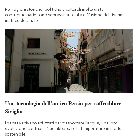
Notifiche mobile
Per ragioni storiche, politiche e culturali molte unità
Regala il Post
consuetudinarie sono sopravvissute alla diffusione del sistema
metrico decimale
Hai bisogno di aiuto?
Esci
Una tecnologia dell’antica Persia per raffreddare
Siviglia
I qanat venivano utilizzati per trasportare l'acqua, una loro
evoluzione contribuirà ad abbassare le temperature in modo
sostenibile