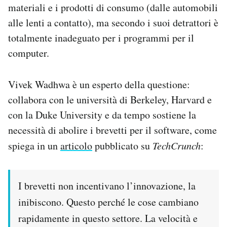
materiali e i prodotti di consumo (dalle automobili
Notifiche mobile
alle lenti a contatto), ma secondo i suoi detrattori è
Regala il Post
Hai bisogno di aiuto?
totalmente inadeguato per i programmi per il
Esci
computer.
Vivek Wadhwa è un esperto della questione:
collabora con le università di Berkeley, Harvard e
con la Duke University e da tempo sostiene la
necessità di abolire i brevetti per il software, come
spiega in un
articolo
pubblicato su
TechCrunch
:
I brevetti non incentivano l’innovazione, la
inibiscono. Questo perché le cose cambiano
rapidamente in questo settore. La velocità e