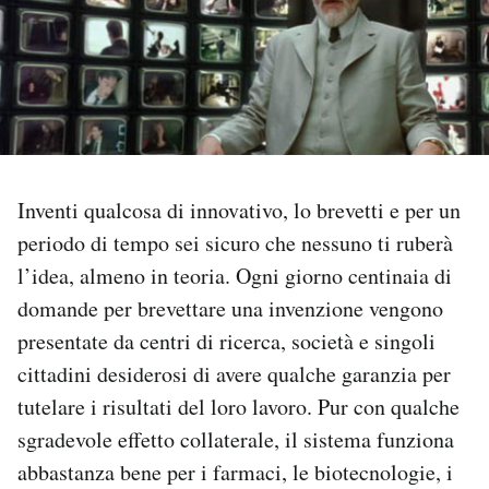
PODCAST
NEWSLETTER
I MIEI PREFERITI
Inventi qualcosa di innovativo, lo brevetti e per un
periodo di tempo sei sicuro che nessuno ti ruberà
SHOP
l’idea, almeno in teoria. Ogni giorno centinaia di
domande per brevettare una invenzione vengono
CALENDARIO
presentate da centri di ricerca, società e singoli
cittadini desiderosi di avere qualche garanzia per
tutelare i risultati del loro lavoro. Pur con qualche
AREA PERSONALE
sgradevole effetto collaterale, il sistema funziona
Area Personale
abbastanza bene per i farmaci, le biotecnologie, i
Newsletter