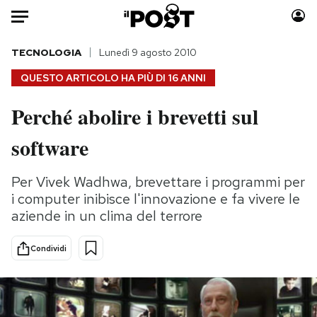
Auto
TECNOLOGIA
Lunedì 9 agosto 2010
QUESTO ARTICOLO HA PIÙ DI
16 ANNI
HOME
Perché abolire i brevetti sul
Italia
Moda
software
Mondo
Libri
Politica
Consumismi
Per Vivek Wadhwa, brevettare i programmi per
Tecnologia
Storie/Idee
i computer inibisce l'innovazione e fa vivere le
Internet
Ok Boomer!
aziende in un clima del terrore
Scienza
Media
Cultura
Europa
Condividi
Economia
Altrecose
Sport
Mondiali calcio 2026