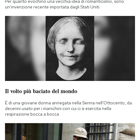
Per quanto evochino una vecchia idea di romanticismo, sono
Notifiche mobile
un'invenzione recente importata dagli Stati Uniti
Regala il Post
Hai bisogno di aiuto?
Esci
Il volto più baciato del mondo
È di una giovane donna annegata nella Senna nell'Ottocento, da
decenni usato per i manichini con cui ci si esercita nella
respirazione bocca a bocca