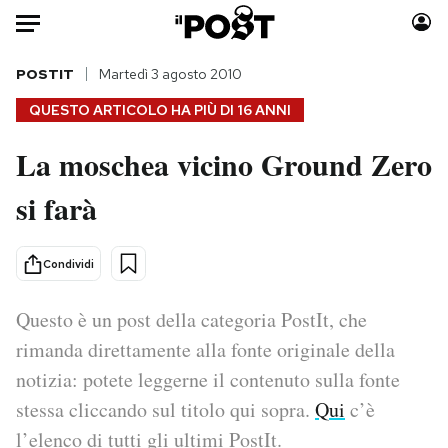
Auto
POSTIT
Martedì 3 agosto 2010
QUESTO ARTICOLO HA PIÙ DI
16 ANNI
HOME
La moschea vicino Ground Zero
Italia
Moda
si farà
Mondo
Libri
Politica
Consumismi
Tecnologia
Storie/Idee
Condividi
Internet
Ok Boomer!
Scienza
Media
Questo è un post della categoria PostIt, che
Cultura
Europa
rimanda direttamente alla fonte originale della
Economia
Altrecose
notizia: potete leggerne il contenuto sulla fonte
Sport
Mondiali calcio 2026
stessa cliccando sul titolo qui sopra.
Qui
c’è
l’elenco di tutti gli ultimi PostIt.