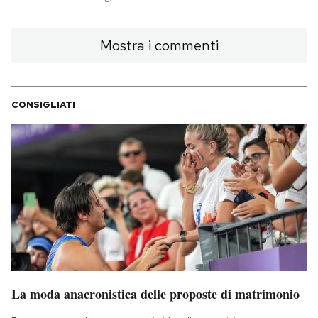
PODCAST
Mostra i commenti
NEWSLETTER
CONSIGLIATI
I MIEI PREFERITI
SHOP
CALENDARIO
AREA PERSONALE
La moda anacronistica delle proposte di matrimonio
Area Personale
Newsletter