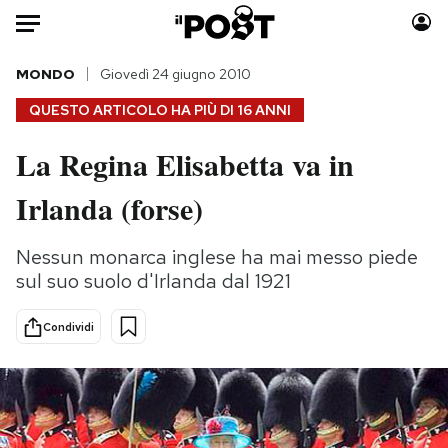
Auto
MONDO
Giovedì 24 giugno 2010
QUESTO ARTICOLO HA PIÙ DI
16 ANNI
HOME
La Regina Elisabetta va in
Italia
Moda
Irlanda (forse)
Mondo
Libri
Politica
Consumismi
Nessun monarca inglese ha mai messo piede
Tecnologia
Storie/Idee
sul suo suolo d'Irlanda dal 1921
Internet
Ok Boomer!
Scienza
Media
Condividi
Cultura
Europa
Economia
Altrecose
Sport
Mondiali calcio 2026