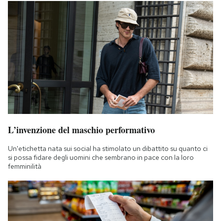
L’invenzione del maschio performativo
Un'etichetta nata sui social ha stimolato un dibattito su quanto ci
si possa fidare degli uomini che sembrano in pace con la loro
femminilità