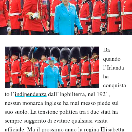
PODCAST
NEWSLETTER
Da
I MIEI PREFERITI
quando
l’Irlanda
SHOP
ha
conquista
CALENDARIO
to l’
indipendenza
dall’Inghilterra, nel 1921,
nessun monarca inglese ha mai messo piede sul
AREA PERSONALE
suo suolo. La tensione politica tra i due stati ha
sempre suggerito di evitare qualsiasi visita
Area Personale
ufficiale. Ma il prossimo anno la regina Elisabetta
Newsletter