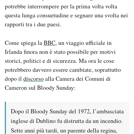
Notifiche mobile
potrebbe interrompere per la prima volta volta
Regala il Post
questa lunga consuetudine e segnare una svolta nei
Hai bisogno di aiuto?
rapporti tra i due paesi.
Esci
Come spiega la
BBC
, un viaggio ufficiale in
Irlanda finora non è stato possibile per motivi
storici, politici e di sicurezza. Ma ora le cose
potrebbero davvero essere cambiate, soprattutto
dopo il
discorso
alla Camera dei Comuni di
Cameron sul Bloody Sunday:
Dopo il Bloody Sunday del 1972, l’ambasciata
inglese di Dublino fu distrutta da un incendio.
Sette anni più tardi, un parente della regina,