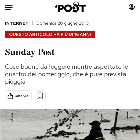
Auto
INTERNET
Domenica 20 giugno 2010
QUESTO ARTICOLO HA PIÙ DI
16 ANNI
HOME
Sunday Post
Italia
Moda
Mondo
Libri
Cose buone da leggere mentre aspettate le
Politica
Consumismi
quattro del pomeriggio, che è pure prevista
Tecnologia
Storie/Idee
pioggia
Internet
Ok Boomer!
Condividi
Scienza
Media
Cultura
Europa
Economia
Altrecose
Sport
Mondiali calcio 2026