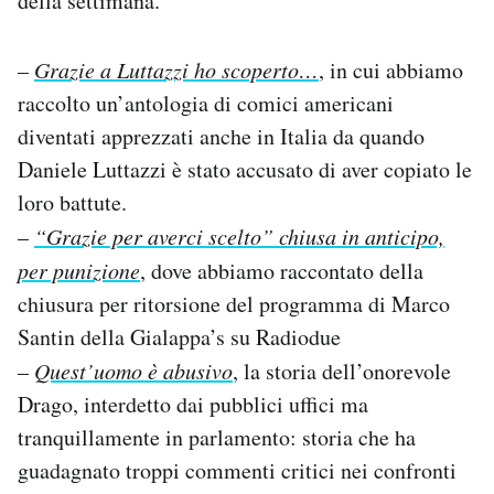
della settimana.
Notifiche mobile
Regala il Post
–
Grazie a Luttazzi ho scoperto…
, in cui abbiamo
Hai bisogno di aiuto?
raccolto un’antologia di comici americani
Esci
diventati apprezzati anche in Italia da quando
Daniele Luttazzi è stato accusato di aver copiato le
loro battute.
–
“Grazie per averci scelto” chiusa in anticipo,
per punizione
, dove abbiamo raccontato della
chiusura per ritorsione del programma di Marco
Santin della Gialappa’s su Radiodue
–
Quest’uomo è abusivo
, la storia dell’onorevole
Drago, interdetto dai pubblici uffici ma
tranquillamente in parlamento: storia che ha
guadagnato troppi commenti critici nei confronti