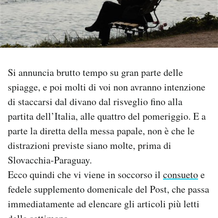
PODCAST
NEWSLETTER
Si annuncia brutto tempo su gran parte delle
I MIEI PREFERITI
spiagge, e poi molti di voi non avranno intenzione
di staccarsi dal divano dal risveglio fino alla
partita dell’Italia, alle quattro del pomeriggio. E a
SHOP
parte la diretta della messa papale, non è che le
distrazioni previste siano molte, prima di
CALENDARIO
Slovacchia-Paraguay.
Ecco quindi che vi viene in soccorso il
consueto
e
AREA PERSONALE
fedele supplemento domenicale del Post, che passa
Area Personale
immediatamente ad elencare gli articoli più letti
Newsletter