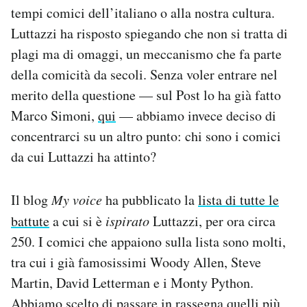
tempi comici dell’italiano o alla nostra cultura.
Notifiche mobile
Regala il Post
Luttazzi ha risposto spiegando che non si tratta di
Hai bisogno di aiuto?
plagi ma di omaggi, un meccanismo che fa parte
Esci
della comicità da secoli. Senza voler entrare nel
merito della questione — sul Post lo ha già fatto
Marco Simoni,
qui
— abbiamo invece deciso di
concentrarci su un altro punto: chi sono i comici
da cui Luttazzi ha attinto?
Il blog
My voice
ha pubblicato la
lista di tutte le
battute
a cui si è
ispirato
Luttazzi, per ora circa
250. I comici che appaiono sulla lista sono molti,
tra cui i già famosissimi Woody Allen, Steve
Martin, David Letterman e i Monty Python.
Abbiamo scelto di passare in rassegna quelli più