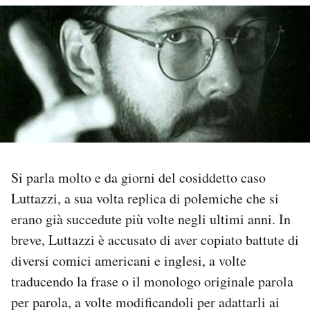
PODCAST
NEWSLETTER
I MIEI PREFERITI
SHOP
Si parla molto e da giorni del cosiddetto caso
Luttazzi, a sua volta replica di polemiche che si
CALENDARIO
erano già succedute più volte negli ultimi anni. In
breve, Luttazzi è accusato di aver copiato battute di
AREA PERSONALE
diversi comici americani e inglesi, a volte
traducendo la frase o il monologo originale parola
Area Personale
per parola, a volte modificandoli per adattarli ai
Newsletter