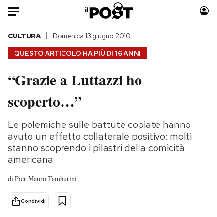
Auto
CULTURA
Domenica 13 giugno 2010
QUESTO ARTICOLO HA PIÙ DI
16 ANNI
HOME
“Grazie a Luttazzi ho
Italia
Moda
scoperto…”
Mondo
Libri
Politica
Consumismi
Le polemiche sulle battute copiate hanno
Tecnologia
Storie/Idee
avuto un effetto collaterale positivo: molti
Internet
Ok Boomer!
stanno scoprendo i pilastri della comicità
Scienza
Media
americana
Cultura
Europa
di
Pier Mauro Tamburini
Economia
Altrecose
Sport
Mondiali calcio 2026
Condividi