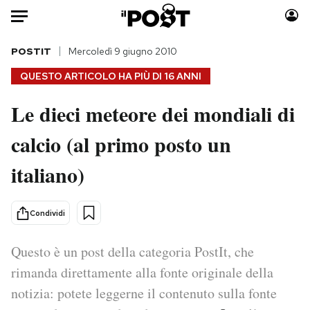
Auto
POSTIT
Mercoledì 9 giugno 2010
QUESTO ARTICOLO HA PIÙ DI
16 ANNI
HOME
Le dieci meteore dei mondiali di
Italia
Moda
calcio (al primo posto un
Mondo
Libri
Politica
Consumismi
italiano)
Tecnologia
Storie/Idee
Internet
Ok Boomer!
Condividi
Scienza
Media
Cultura
Europa
Questo è un post della categoria PostIt, che
Economia
Altrecose
rimanda direttamente alla fonte originale della
Sport
Mondiali calcio 2026
notizia: potete leggerne il contenuto sulla fonte