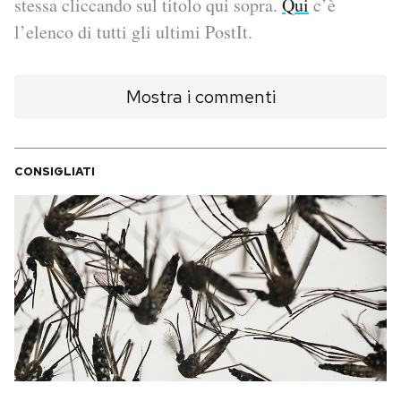
stessa cliccando sul titolo qui sopra.
Qui
c’è
l’elenco di tutti gli ultimi PostIt.
PODCAST
Mostra i commenti
NEWSLETTER
I MIEI PREFERITI
CONSIGLIATI
SHOP
CALENDARIO
AREA PERSONALE
Area Personale
Newsletter