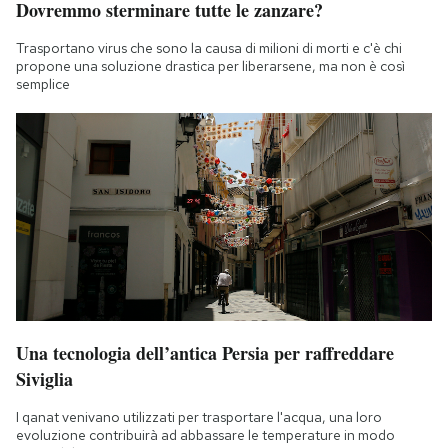
Dovremmo sterminare tutte le zanzare?
Notifiche mobile
Regala il Post
Trasportano virus che sono la causa di milioni di morti e c'è chi
propone una soluzione drastica per liberarsene, ma non è così
Hai bisogno di aiuto?
semplice
Esci
Una tecnologia dell’antica Persia per raffreddare
Siviglia
I qanat venivano utilizzati per trasportare l'acqua, una loro
evoluzione contribuirà ad abbassare le temperature in modo