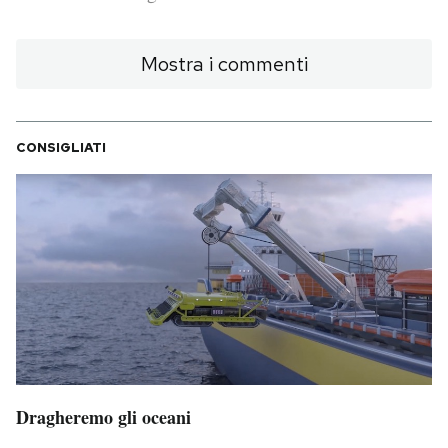
PODCAST
Mostra i commenti
NEWSLETTER
CONSIGLIATI
I MIEI PREFERITI
SHOP
CALENDARIO
AREA PERSONALE
Area Personale
Dragheremo gli oceani
Newsletter