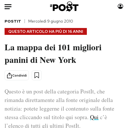
Auto
POSTIT
Mercoledì 9 giugno 2010
QUESTO ARTICOLO HA PIÙ DI
16 ANNI
HOME
La mappa dei 101 migliori
Italia
Moda
panini di New York
Mondo
Libri
Politica
Consumismi
Tecnologia
Storie/Idee
Condividi
Internet
Ok Boomer!
Scienza
Media
Questo è un post della categoria PostIt, che
Cultura
Europa
rimanda direttamente alla fonte originale della
Economia
Altrecose
notizia: potete leggerne il contenuto sulla fonte
Sport
Mondiali calcio 2026
stessa cliccando sul titolo qui sopra.
Qui
c’è
l’elenco di tutti gli ultimi PostIt.