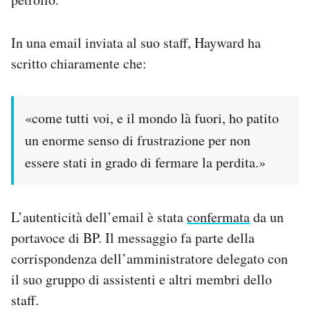
PODCAST
In una email inviata al suo staff, Hayward ha
scritto chiaramente che:
NEWSLETTER
«come tutti voi, e il mondo là fuori, ho patito
I MIEI PREFERITI
un enorme senso di frustrazione per non
essere stati in grado di fermare la perdita.»
SHOP
CALENDARIO
L’autenticità dell’email è stata
confermata
da un
portavoce di BP. Il messaggio fa parte della
AREA PERSONALE
corrispondenza dell’amministratore delegato con
il suo gruppo di assistenti e altri membri dello
Area Personale
staff.
Newsletter