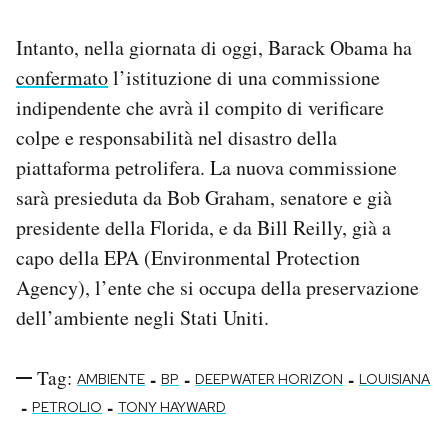
Notifiche mobile
Regala il Post
Intanto, nella giornata di oggi, Barack Obama ha
Hai bisogno di aiuto?
confermato
l’istituzione di una commissione
Esci
indipendente che avrà il compito di verificare
colpe e responsabilità nel disastro della
piattaforma petrolifera. La nuova commissione
sarà presieduta da Bob Graham, senatore e già
presidente della Florida, e da Bill Reilly, già a
capo della EPA (Environmental Protection
Agency), l’ente che si occupa della preservazione
dell’ambiente negli Stati Uniti.
Tag:
-
-
-
AMBIENTE
BP
DEEPWATER HORIZON
LOUISIANA
-
-
PETROLIO
TONY HAYWARD