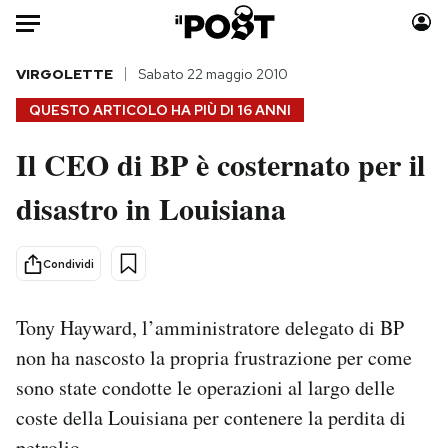
Auto
VIRGOLETTE
Sabato 22 maggio 2010
QUESTO ARTICOLO HA PIÙ DI
16 ANNI
HOME
Il CEO di BP è costernato per il
Italia
Moda
disastro in Louisiana
Mondo
Libri
Politica
Consumismi
Tecnologia
Storie/Idee
Condividi
Internet
Ok Boomer!
Scienza
Media
Tony Hayward, l’amministratore delegato di BP
Cultura
Europa
non ha nascosto la propria frustrazione per come
Economia
Altrecose
sono state condotte le operazioni al largo delle
Sport
Mondiali calcio 2026
coste della Louisiana per contenere la perdita di
petrolio.