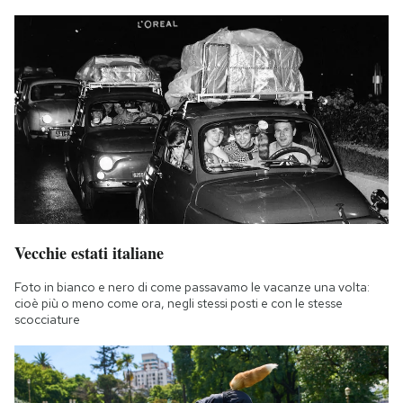
Vecchie estati italiane
Foto in bianco e nero di come passavamo le vacanze una volta:
cioè più o meno come ora, negli stessi posti e con le stesse
scocciature