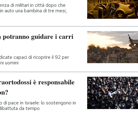
za di militari in città dopo che
in auto una bambina di tre mesi,
n potranno guidare i carri
cate capaci di ricoprire il 92 per
oni uomini
raortodossi è responsabile
on?
 di pace in Israele: lo sostengono in
 dibattuta da tempo