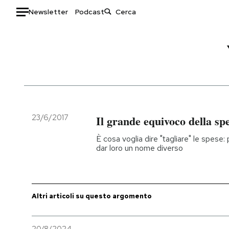
Newsletter
Podcast
Auto
HOME
Italia
Moda
Mondo
Libri
Politica
Consumismi
23/6/2017
Il grande equivoco della sp
Tecnologia
Storie/Idee
È cosa voglia dire "tagliare" le spese:
Internet
Ok Boomer!
dar loro un nome diverso
Scienza
Media
Cultura
Europa
Economia
Altrecose
Altri articoli su questo argomento
Sport
Mondiali calcio 2026