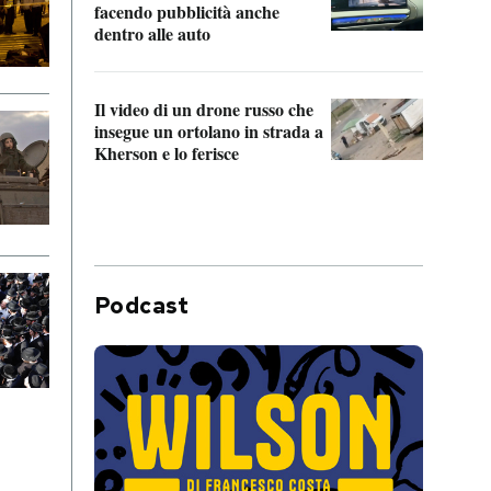
Franc
facendo pubblicità anche
dello
dentro alle auto
Una 
Il video di un drone russo che
statun
insegue un ortolano in strada a
afric
Kherson e lo ferisce
Podcast