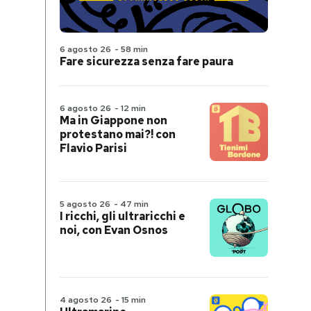
6 agosto 26
-
58 min
Fare sicurezza senza fare paura
6 agosto 26
-
12 min
Ma in Giappone non
protestano mai?! con
Flavio Parisi
5 agosto 26
-
47 min
I ricchi, gli ultraricchi e
noi, con Evan Osnos
4 agosto 26
-
15 min