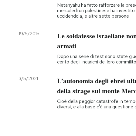
Netanyahu ha fatto rafforzare la presen
mercoledì un palestinese ha investito 
uccidendola, e altre sette persone
19/5/2015
Le soldatesse israeliane no
armati
Dopo una serie di test sono state giudi
cento degli incarichi dei loro commilit
3/5/2021
L’autonomia degli ebrei ult
della strage sul monte Mer
Cioè della peggior catastrofe in tempo
diversi, e alla base c'è una questione