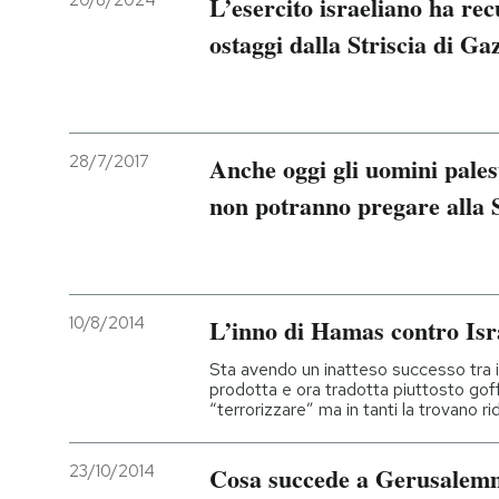
20/8/2024
L’esercito israeliano ha rec
ostaggi dalla Striscia di Ga
PODCAST
NEWSLETTER
28/7/2017
Anche oggi gli uomini pales
I MIEI PREFERITI
non potranno pregare alla 
SHOP
10/8/2014
L’inno di Hamas contro Isra
CALENDARIO
Sta avendo un inatteso successo tra i 
prodotta e ora tradotta piuttosto g
“terrorizzare” ma in tanti la trovano ri
AREA PERSONALE
Entra
23/10/2014
Cosa succede a Gerusalem