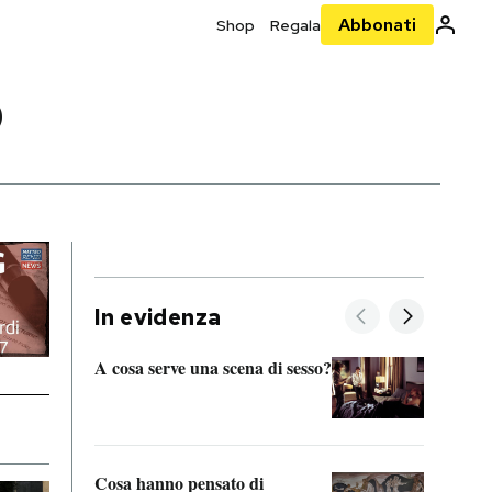
Abbonati
Shop
Regala
D
In evidenza
A cosa serve una scena di sesso?
La “I
bolog
Cosa hanno pensato di
Se sa