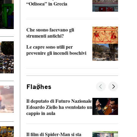
“Odissea” in Grecia
vedi 
Che suono facevano gli
strumenti antichi?
Le capre sono utili per
prevenire gli incendi boschivi
Fla
hes
Il deputato di Futuro Nazionale
La pl
Edoardo Ziello ha sventolato un
da P
cappio in aula
La de
Il film di Spider-Man si sta