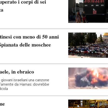
uperato i corpi di sei
za
tinesi con meno di 50 anni
Spianata delle moschee
ele, in ebraico
giovani israeliani una canzone
offamente da Hamas: dovrebbe
dicola
me