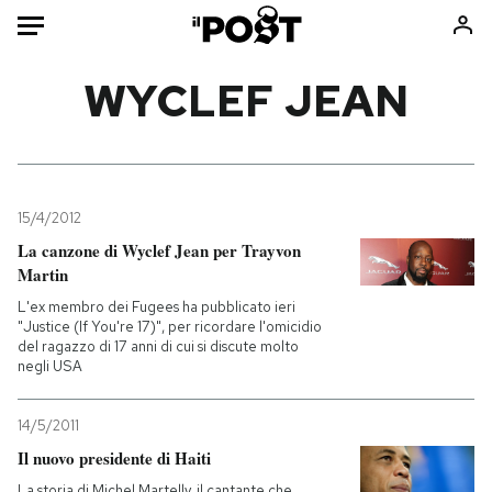
Auto
WYCLEF JEAN
HOME
Italia
Moda
Mondo
Libri
15/4/2012
Politica
Consumismi
La canzone di Wyclef Jean per Trayvon
Martin
Tecnologia
Storie/Idee
L'ex membro dei Fugees ha pubblicato ieri
Internet
Ok Boomer!
"Justice (If You're 17)", per ricordare l'omicidio
Scienza
Media
del ragazzo di 17 anni di cui si discute molto
negli USA
Cultura
Europa
Economia
Altrecose
14/5/2011
Sport
Mondiali calcio 2026
Il nuovo presidente di Haiti
La storia di Michel Martelly, il cantante che