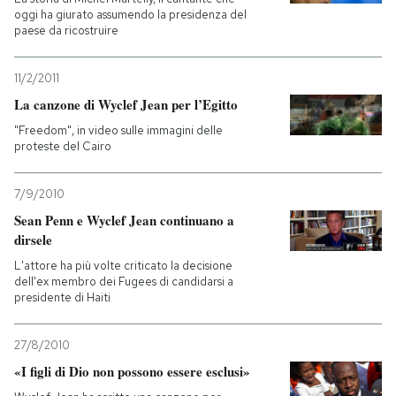
oggi ha giurato assumendo la presidenza del
paese da ricostruire
PODCAST
11/2/2011
NEWSLETTER
La canzone di Wyclef Jean per l’Egitto
"Freedom", in video sulle immagini delle
proteste del Cairo
I MIEI PREFERITI
7/9/2010
SHOP
Sean Penn e Wyclef Jean continuano a
dirsele
L'attore ha più volte criticato la decisione
CALENDARIO
dell'ex membro dei Fugees di candidarsi a
presidente di Haiti
AREA PERSONALE
27/8/2010
Entra
«I figli di Dio non possono essere esclusi»