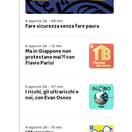
6 agosto 26
-
58 min
Fare sicurezza senza fare paura
6 agosto 26
-
12 min
Ma in Giappone non
protestano mai?! con
Flavio Parisi
5 agosto 26
-
47 min
I ricchi, gli ultraricchi e
noi, con Evan Osnos
4 agosto 26
-
15 min