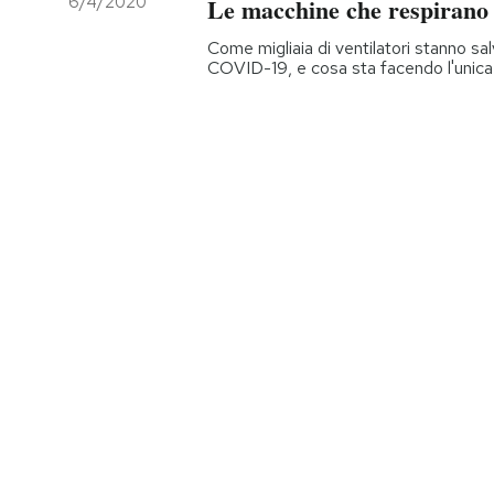
6/4/2020
Le macchine che respirano 
PODCAST
Come migliaia di ventilatori stanno salv
COVID-19, e cosa sta facendo l'unica a
NEWSLETTER
I MIEI PREFERITI
SHOP
CALENDARIO
AREA PERSONALE
Entra