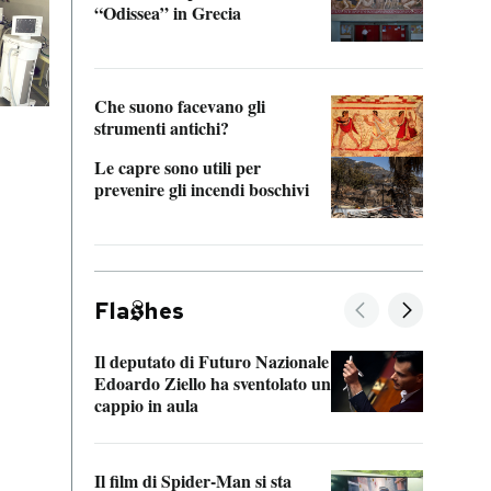
“Odissea” in Grecia
vedi 
Che suono facevano gli
strumenti antichi?
Le capre sono utili per
prevenire gli incendi boschivi
Fla
hes
Il deputato di Futuro Nazionale
La pl
Edoardo Ziello ha sventolato un
da P
cappio in aula
La de
Il film di Spider-Man si sta