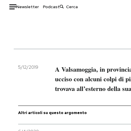
Newsletter
Podcast
Auto
HOME
Italia
Moda
Mondo
Libri
Politica
Consumismi
5/12/2019
A Valsamoggia, in provinci
Tecnologia
Storie/Idee
ucciso con alcuni colpi di p
Internet
Ok Boomer!
trovava all’esterno della s
Scienza
Media
Cultura
Europa
Economia
Altrecose
Altri articoli su questo argomento
Sport
Mondiali calcio 2026