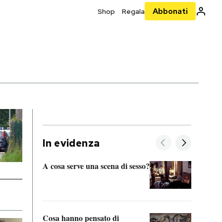
Abbonati
Shop
Regala
In evidenza
A cosa serve una scena di sesso?
La “I
bolog
Cosa hanno pensato di
Se sa