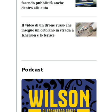
Franc
facendo pubblicità anche
dello
dentro alle auto
Una 
Il video di un drone russo che
statun
insegue un ortolano in strada a
afric
Kherson e lo ferisce
Podcast