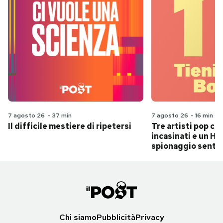
7 agosto 26
-
37 min
7 agosto 26
-
16 min
Il difficile mestiere di ripetersi
Tre artisti pop ch
incasinati e un Hit
spionaggio senti
Chi siamo
Pubblicità
Privacy