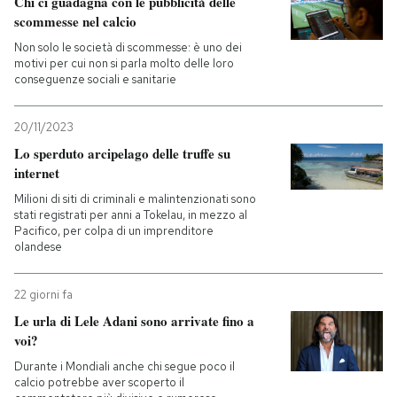
Chi ci guadagna con le pubblicità delle
scommesse nel calcio
PODCAST
Non solo le società di scommesse: è uno dei
motivi per cui non si parla molto delle loro
conseguenze sociali e sanitarie
NEWSLETTER
20/11/2023
Lo sperduto arcipelago delle truffe su
I MIEI PREFERITI
internet
Milioni di siti di criminali e malintenzionati sono
SHOP
stati registrati per anni a Tokelau, in mezzo al
Pacifico, per colpa di un imprenditore
olandese
CALENDARIO
22 giorni fa
Le urla di Lele Adani sono arrivate fino a
AREA PERSONALE
voi?
Entra
Durante i Mondiali anche chi segue poco il
calcio potrebbe aver scoperto il