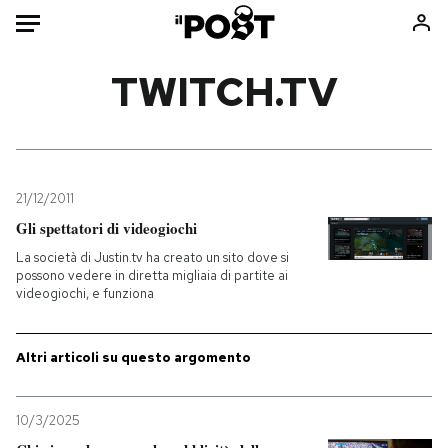
Auto
TWITCH.TV
HOME
Italia
Moda
Mondo
Libri
21/12/2011
Politica
Consumismi
Gli spettatori di videogiochi
Tecnologia
Storie/Idee
La società di Justin.tv ha creato un sito dove si
possono vedere in diretta migliaia di partite ai
Internet
Ok Boomer!
videogiochi, e funziona
Scienza
Media
Cultura
Europa
Altri articoli su questo argomento
Economia
Altrecose
Sport
Mondiali calcio 2026
10/3/2025