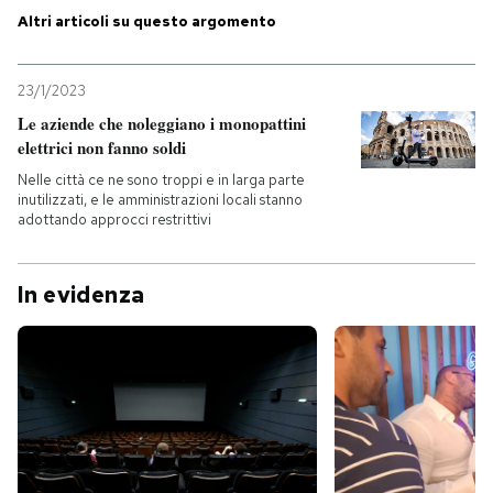
Altri articoli su questo argomento
PODCAST
23/1/2023
NEWSLETTER
Le aziende che noleggiano i monopattini
elettrici non fanno soldi
Nelle città ce ne sono troppi e in larga parte
I MIEI PREFERITI
inutilizzati, e le amministrazioni locali stanno
adottando approcci restrittivi
SHOP
In evidenza
CALENDARIO
AREA PERSONALE
Entra