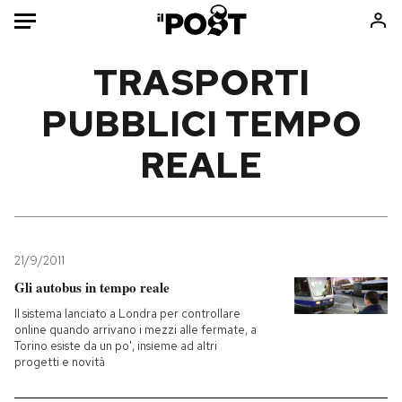
Auto
TRASPORTI
PUBBLICI TEMPO
HOME
REALE
Italia
Moda
Mondo
Libri
Politica
Consumismi
Tecnologia
Storie/Idee
Internet
Ok Boomer!
21/9/2011
Scienza
Media
Gli autobus in tempo reale
Cultura
Europa
Il sistema lanciato a Londra per controllare
online quando arrivano i mezzi alle fermate, a
Economia
Altrecose
Torino esiste da un po', insieme ad altri
Sport
Mondiali calcio 2026
progetti e novità