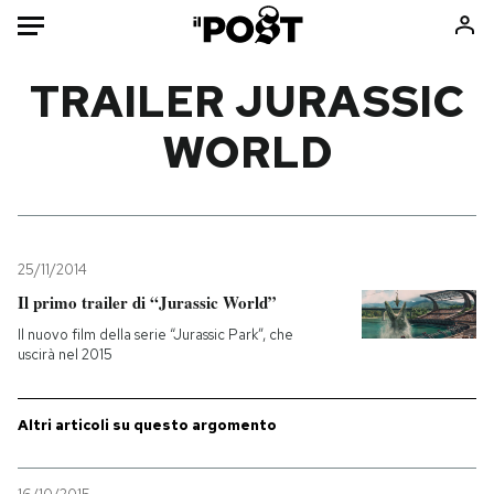
Auto
TRAILER JURASSIC
WORLD
HOME
Italia
Moda
Mondo
Libri
Politica
Consumismi
25/11/2014
Tecnologia
Storie/Idee
Il primo trailer di “Jurassic World”
Internet
Ok Boomer!
Il nuovo film della serie “Jurassic Park”, che
Scienza
Media
uscirà nel 2015
Cultura
Europa
Economia
Altrecose
Altri articoli su questo argomento
Sport
Mondiali calcio 2026