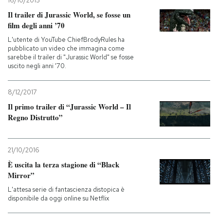
16/10/2015
Il trailer di Jurassic World, se fosse un
PODCAST
film degli anni ’70
L'utente di YouTube ChiefBrodyRules ha
pubblicato un video che immagina come
NEWSLETTER
sarebbe il trailer di "Jurassic World" se fosse
uscito negli anni '70.
I MIEI PREFERITI
8/12/2017
Il primo trailer di “Jurassic World – Il
SHOP
Regno Distrutto”
CALENDARIO
21/10/2016
È uscita la terza stagione di “Black
Mirror”
AREA PERSONALE
L'attesa serie di fantascienza distopica è
disponibile da oggi online su Netflix
Entra