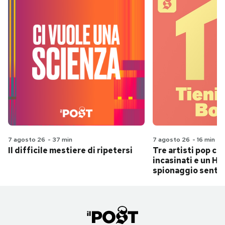
7 agosto 26
-
37 min
7 agosto 26
-
16 min
Il difficile mestiere di ripetersi
Tre artisti pop ch
incasinati e un Hit
spionaggio senti