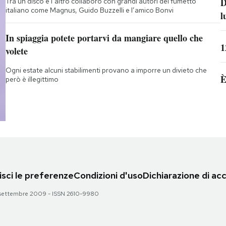
D
Tra un disco e l’altro collaborò con grandi autori del fumetto
italiano come Magnus, Guido Buzzelli e l’amico Bonvi
l
In spiaggia potete portarvi da mangiare quello che
1
volete
Ogni estate alcuni stabilimenti provano a imporre un divieto che
È
però è illegittimo
sci le preferenze
Condizioni d'uso
Dichiarazione di acc
 28 settembre 2009 - ISSN 2610-9980