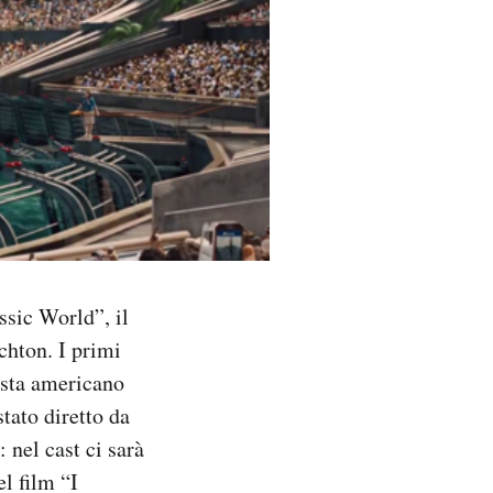
ssic World”, il
chton. I primi
gista americano
stato diretto da
 nel cast ci sarà
l film “I