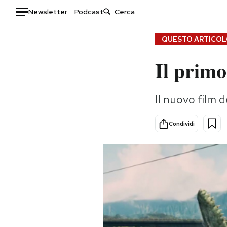
Newsletter
Podcast
Auto
QUESTO ARTICOLO
Il primo
HOME
Italia
Moda
Il nuovo film d
Mondo
Libri
Politica
Consumismi
Condividi
Tecnologia
Storie/Idee
Internet
Ok Boomer!
Scienza
Media
Cultura
Europa
Economia
Altrecose
Sport
Mondiali calcio 2026