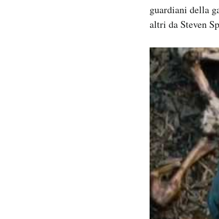
guardiani della ga
Notifiche mobile
Regala il Post
altri da Steven Sp
Hai bisogno di aiuto?
Esci