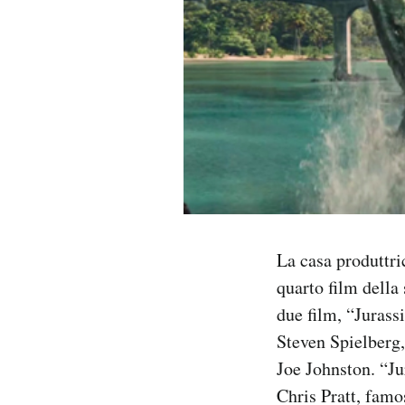
PODCAST
NEWSLETTER
I MIEI PREFERITI
SHOP
La casa produttric
CALENDARIO
quarto film della
due film, “Jurass
AREA PERSONALE
Steven Spielberg, 
Joe Johnston. “Ju
Area Personale
Chris Pratt, famo
Newsletter