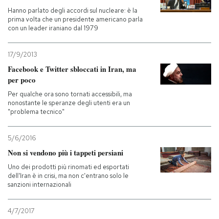
Hanno parlato degli accordi sul nucleare: è la
prima volta che un presidente americano parla
PODCAST
con un leader iraniano dal 1979
NEWSLETTER
17/9/2013
Facebook e Twitter sbloccati in Iran, ma
per poco
I MIEI PREFERITI
Per qualche ora sono tornati accessibili, ma
nonostante le speranze degli utenti era un
"problema tecnico"
SHOP
5/6/2016
CALENDARIO
Non si vendono più i tappeti persiani
Uno dei prodotti più rinomati ed esportati
dell'Iran è in crisi, ma non c'entrano solo le
AREA PERSONALE
sanzioni internazionali
Entra
4/7/2017