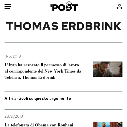
Auto
THOMAS ERDBRINK
HOME
Italia
Moda
Mondo
Libri
11/6/2019
Politica
Consumismi
L’Iran ha revocato il permesso di lavoro
al corrispondente del New York Times da
Tecnologia
Storie/Idee
Teheran, Thomas Erdbrink
Internet
Ok Boomer!
Scienza
Media
Cultura
Europa
Altri articoli su questo argomento
Economia
Altrecose
Sport
Mondiali calcio 2026
28/9/2013
La telefonata di Obama con Rouhani