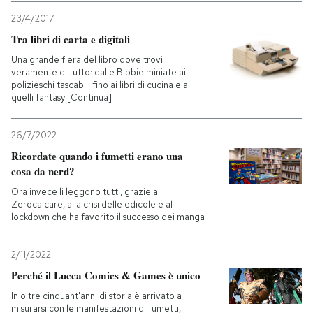
23/4/2017
PODCAST
Tra libri di carta e digitali
Una grande fiera del libro dove trovi
veramente di tutto: dalle Bibbie miniate ai
NEWSLETTER
polizieschi tascabili fino ai libri di cucina e a
quelli fantasy [Continua]
I MIEI PREFERITI
26/7/2022
Ricordate quando i fumetti erano una
SHOP
cosa da nerd?
Ora invece li leggono tutti, grazie a
Zerocalcare, alla crisi delle edicole e al
CALENDARIO
lockdown che ha favorito il successo dei manga
2/11/2022
AREA PERSONALE
Perché il Lucca Comics & Games è unico
Entra
In oltre cinquant'anni di storia è arrivato a
misurarsi con le manifestazioni di fumetti,