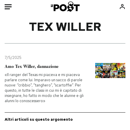
Auto
TEX WILLER
HOME
Italia
Moda
Mondo
Libri
7/5/2025
Politica
Consumismi
Amo Tex Willer, dannazione
Tecnologia
Storie/Idee
«Il ranger del Texas mi piaceva e mi piaceva
parlare come lui. Imparavo un sacco di parole
Internet
Ok Boomer!
nuove: “cribbio”, “tanghero”, “scartoffie”. Per
Scienza
Media
questo, in tutte le classi in cui mi è capitato di
insegnare, ho fatto in modo che le alunne e gli
Cultura
Europa
alunni lo conoscessero»
Economia
Altrecose
Sport
Mondiali calcio 2026
Altri articoli su questo argomento