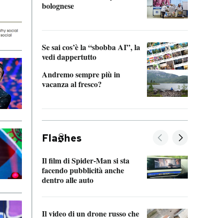
bolognese
Tom 
Se sai cos’è la “sbobba AI”, la
vedi dappertutto
Andremo sempre più in
vacanza al fresco?
Fla
hes
Il film di Spider-Man si sta
La de
facendo pubblicità anche
Franc
dentro alle auto
dello
Il video di un drone russo che
Una 