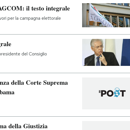
AGCOM: il testo integrale
avori per la campagna elettorale
grale
presidente del Consiglio
ntenza della Corte Suprema
 Obama
rma della Giustizia