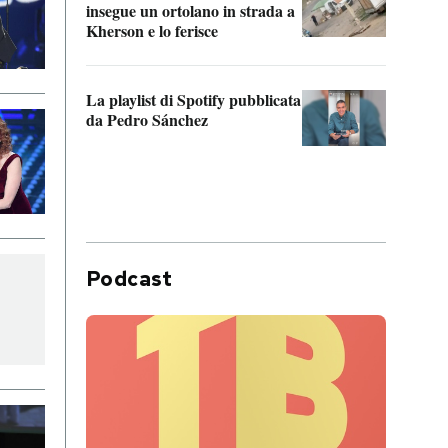
insegue un ortolano in strada a
statun
Kherson e lo ferisce
afric
La playlist di Spotify pubblicata
Quan
da Pedro Sánchez
magli
consi
difen
Podcast