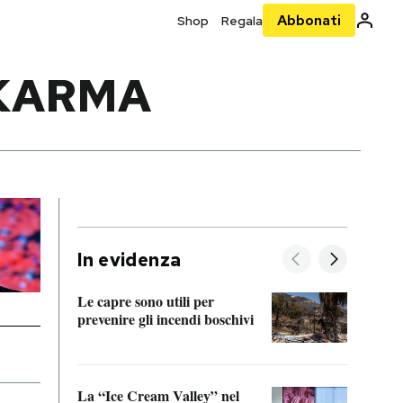
Abbonati
Shop
Regala
 KARMA
In evidenza
Le capre sono utili per
prevenire gli incendi boschivi
Le si
acces
La “Ice Cream Valley” nel
Prepa