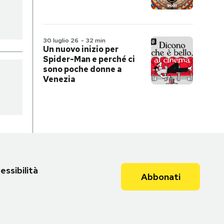
30 luglio 26
-
32 min
Un nuovo inizio per
Spider-Man e perché ci
sono poche donne a
Venezia
essibilità
Abbonati