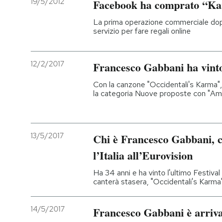
19/5/2012
Facebook ha comprato “K
PODCAST
La prima operazione commerciale dopo
servizio per fare regali online
NEWSLETTER
12/2/2017
Francesco Gabbani ha vin
Con la canzone "Occidentali's Karma"
I MIEI PREFERITI
la categoria Nuove proposte con "Am
SHOP
13/5/2017
Chi è Francesco Gabbani, c
CALENDARIO
l’Italia all’Eurovision
Ha 34 anni e ha vinto l'ultimo Festiv
canterà stasera, "Occidentali's Karma
AREA PERSONALE
Entra
14/5/2017
Francesco Gabbani è arrivat