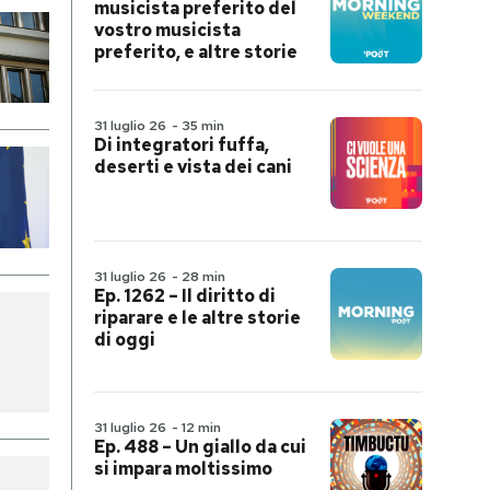
musicista preferito del
vostro musicista
preferito, e altre storie
31 luglio 26
-
35 min
Di integratori fuffa,
deserti e vista dei cani
31 luglio 26
-
28 min
Ep. 1262 – Il diritto di
riparare e le altre storie
di oggi
31 luglio 26
-
12 min
Ep. 488 – Un giallo da cui
si impara moltissimo