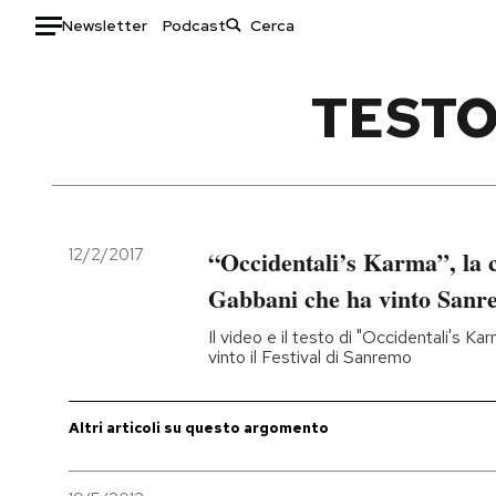
Newsletter
Podcast
Auto
TESTO
HOME
Italia
Moda
Mondo
Libri
Politica
Consumismi
12/2/2017
“Occidentali’s Karma”, la 
Tecnologia
Storie/Idee
Gabbani che ha vinto Sanr
Internet
Ok Boomer!
Il video e il testo di "Occidentali's K
Scienza
Media
vinto il Festival di Sanremo
Cultura
Europa
Economia
Altrecose
Altri articoli su questo argomento
Sport
Mondiali calcio 2026