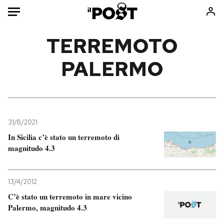
Auto
TERREMOTO
PALERMO
HOME
Italia
Moda
Mondo
Libri
Politica
Consumismi
31/8/2021
Tecnologia
Storie/Idee
In Sicilia c’è stato un terremoto di
Internet
Ok Boomer!
magnitudo 4.3
Scienza
Media
Cultura
Europa
13/4/2012
Economia
Altrecose
C’è stato un terremoto in mare vicino
Sport
Mondiali calcio 2026
Palermo, magnitudo 4.3