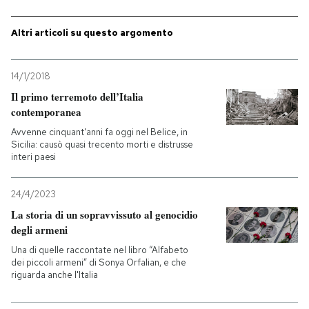
PODCAST
Altri articoli su questo argomento
NEWSLETTER
14/1/2018
Il primo terremoto dell’Italia
contemporanea
I MIEI PREFERITI
Avvenne cinquant'anni fa oggi nel Belice, in
Sicilia: causò quasi trecento morti e distrusse
interi paesi
SHOP
24/4/2023
CALENDARIO
La storia di un sopravvissuto al genocidio
degli armeni
Una di quelle raccontate nel libro “Alfabeto
AREA PERSONALE
dei piccoli armeni” di Sonya Orfalian, e che
riguarda anche l'Italia
Entra