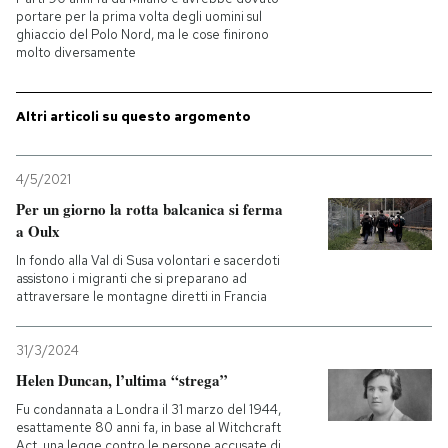
portare per la prima volta degli uomini sul
ghiaccio del Polo Nord, ma le cose finirono
PODCAST
molto diversamente
NEWSLETTER
Altri articoli su questo argomento
I MIEI PREFERITI
4/5/2021
Per un giorno la rotta balcanica si ferma
a Oulx
SHOP
In fondo alla Val di Susa volontari e sacerdoti
assistono i migranti che si preparano ad
attraversare le montagne diretti in Francia
CALENDARIO
31/3/2024
AREA PERSONALE
Helen Duncan, l’ultima “strega”
Fu condannata a Londra il 31 marzo del 1944,
Entra
esattamente 80 anni fa, in base al Witchcraft
Act, una legge contro le persone accusate di