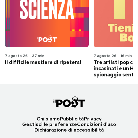
7 agosto 26
-
37 min
7 agosto 26
-
16 min
Il difficile mestiere di ripetersi
Tre artisti pop ch
incasinati e un Hit
spionaggio senti
Chi siamo
Pubblicità
Privacy
Gestisci le preferenze
Condizioni d'uso
Dichiarazione di accessibilità