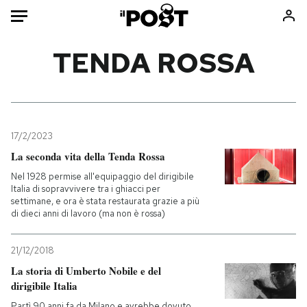
Auto
TENDA ROSSA
HOME
Italia
Moda
Mondo
Libri
17/2/2023
Politica
Consumismi
La seconda vita della Tenda Rossa
Tecnologia
Storie/Idee
Nel 1928 permise all'equipaggio del dirigibile
Italia di sopravvivere tra i ghiacci per
Internet
Ok Boomer!
settimane, e ora è stata restaurata grazie a più
Scienza
Media
di dieci anni di lavoro (ma non è rossa)
Cultura
Europa
21/12/2018
Economia
Altrecose
La storia di Umberto Nobile e del
Sport
Mondiali calcio 2026
dirigibile Italia
Partì 90 anni fa da Milano e avrebbe dovuto