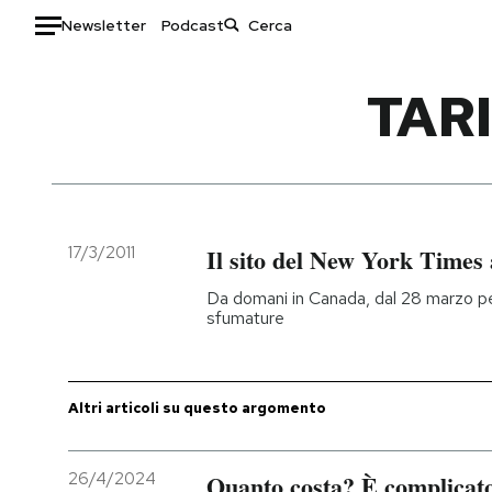
Newsletter
Podcast
Auto
TAR
HOME
Italia
Moda
Mondo
Libri
Politica
Consumismi
17/3/2011
Il sito del New York Times
Tecnologia
Storie/Idee
Da domani in Canada, dal 28 marzo per
Internet
Ok Boomer!
sfumature
Scienza
Media
Cultura
Europa
Economia
Altrecose
Altri articoli su questo argomento
Sport
Mondiali calcio 2026
26/4/2024
Quanto costa? È complicat