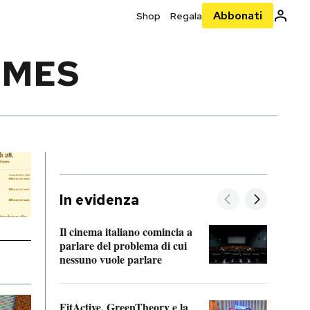
Abbonati
Shop
Regala
IMES
In evidenza
Il cinema italiano comincia a
A cos
parlare del problema di cui
nessuno vuole parlare
Cosa 
FitActive, GreenTheory e la