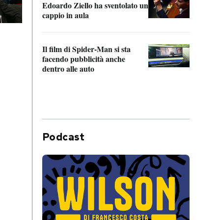
Edoardo Ziello ha sventolato un
da P
cappio in aula
La de
Il film di Spider-Man si sta
Franc
facendo pubblicità anche
dello
dentro alle auto
Podcast