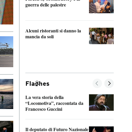
“Odis
guerra delle palestre
Che s
strum
Alcuni ristoranti si danno la
mancia da soli
Fla
hes
La vera storia della
Il vi
“Locomotiva”, raccontata da
inseg
Francesco Guccini
Khers
Il deputato di Futuro Nazionale
La pl