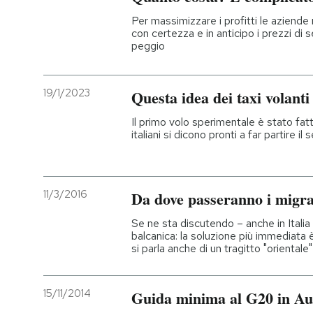
Per massimizzare i profitti le aziende
PODCAST
con certezza e in anticipo i prezzi di 
peggio
NEWSLETTER
19/1/2023
Questa idea dei taxi volanti 
I MIEI PREFERITI
Il primo volo sperimentale è stato fatt
italiani si dicono pronti a far partire il 
SHOP
11/3/2016
Da dove passeranno i migra
CALENDARIO
Se ne sta discutendo – anche in Italia 
balcanica: la soluzione più immediata è
si parla anche di un tragitto "orientale"
AREA PERSONALE
Entra
15/11/2014
Guida minima al G20 in Aus