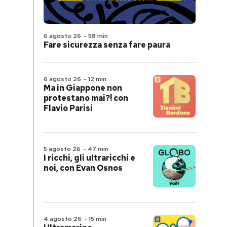
6 agosto 26
-
58 min
Fare sicurezza senza fare paura
6 agosto 26
-
12 min
Ma in Giappone non
protestano mai?! con
Flavio Parisi
5 agosto 26
-
47 min
I ricchi, gli ultraricchi e
noi, con Evan Osnos
4 agosto 26
-
15 min