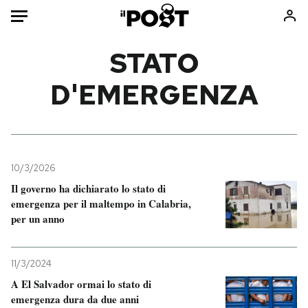
Auto
STATO
D'EMERGENZA
HOME
Italia
Moda
Mondo
Libri
Politica
Consumismi
10/3/2026
Tecnologia
Storie/Idee
Il governo ha dichiarato lo stato di
Internet
Ok Boomer!
emergenza per il maltempo in Calabria,
Scienza
Media
per un anno
Cultura
Europa
Economia
Altrecose
11/3/2024
Sport
Mondiali calcio 2026
A El Salvador ormai lo stato di
emergenza dura da due anni