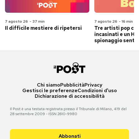
7 agosto 26
-
37 min
7 agosto 26
-
16 min
Il difficile mestiere di ripetersi
Tre artisti pop ch
incasinati e un Hit
spionaggio senti
Chi siamo
Pubblicità
Privacy
Gestisci le preferenze
Condizioni d'uso
Dichiarazione di accessibilità
Il Post è una testata registrata presso il Tribunale di Milano, 419 del
28 settembre 2009 - ISSN 2610-9980
Abbonati