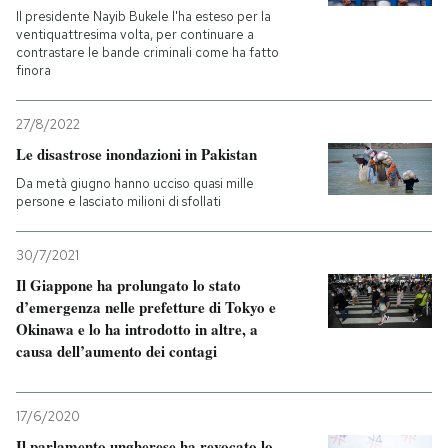
Il presidente Nayib Bukele l'ha esteso per la
ventiquattresima volta, per continuare a
PODCAST
contrastare le bande criminali come ha fatto
finora
NEWSLETTER
27/8/2022
Le disastrose inondazioni in Pakistan
I MIEI PREFERITI
Da metà giugno hanno ucciso quasi mille
persone e lasciato milioni di sfollati
SHOP
30/7/2021
Il Giappone ha prolungato lo stato
CALENDARIO
d’emergenza nelle prefetture di Tokyo e
Okinawa e lo ha introdotto in altre, a
causa dell’aumento dei contagi
AREA PERSONALE
Entra
17/6/2020
Il parlamento ungherese ha revocato lo