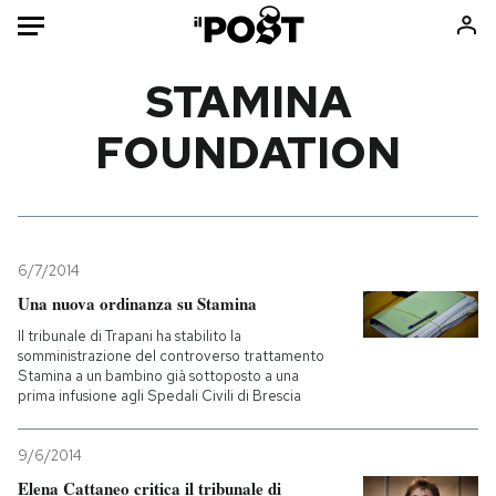
Auto
STAMINA
FOUNDATION
HOME
Italia
Moda
Mondo
Libri
Politica
Consumismi
6/7/2014
Tecnologia
Storie/Idee
Una nuova ordinanza su Stamina
Internet
Ok Boomer!
Il tribunale di Trapani ha stabilito la
Scienza
Media
somministrazione del controverso trattamento
Stamina a un bambino già sottoposto a una
Cultura
Europa
prima infusione agli Spedali Civili di Brescia
Economia
Altrecose
Sport
Mondiali calcio 2026
9/6/2014
Elena Cattaneo critica il tribunale di