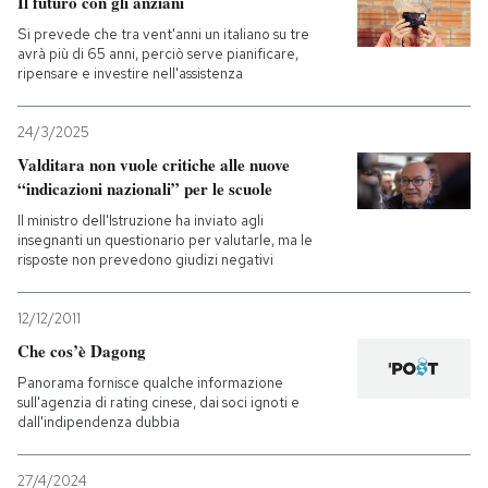
Il futuro con gli anziani
Si prevede che tra vent'anni un italiano su tre
PODCAST
avrà più di 65 anni, perciò serve pianificare,
ripensare e investire nell'assistenza
NEWSLETTER
24/3/2025
Valditara non vuole critiche alle nuove
“indicazioni nazionali” per le scuole
I MIEI PREFERITI
Il ministro dell'Istruzione ha inviato agli
insegnanti un questionario per valutarle, ma le
SHOP
risposte non prevedono giudizi negativi
12/12/2011
CALENDARIO
Che cos’è Dagong
Panorama fornisce qualche informazione
AREA PERSONALE
sull'agenzia di rating cinese, dai soci ignoti e
dall'indipendenza dubbia
Entra
27/4/2024