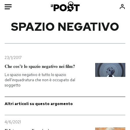
Auto
SPAZIO NEGATIVO
HOME
Italia
Moda
Mondo
Libri
23/1/2017
Politica
Consumismi
Che cos’è lo spazio negativo nei film?
Tecnologia
Storie/Idee
Lo spazio negativo è tutto lo spazio
dell'inquadratura che non è occupato dal
Internet
Ok Boomer!
soggetto
Scienza
Media
Cultura
Europa
Altri articoli su questo argomento
Economia
Altrecose
Sport
Mondiali calcio 2026
4/6/2021