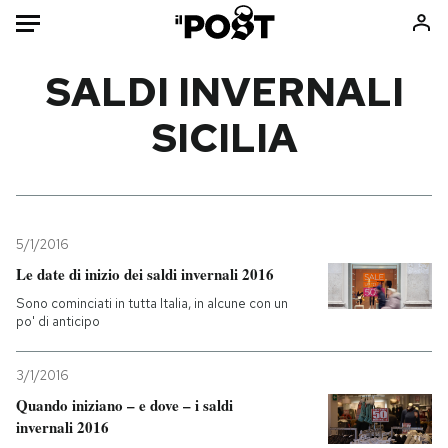
Auto
SALDI INVERNALI
SICILIA
HOME
Italia
Moda
Mondo
Libri
Politica
Consumismi
5/1/2016
Tecnologia
Storie/Idee
Le date di inizio dei saldi invernali 2016
Internet
Ok Boomer!
Sono cominciati in tutta Italia, in alcune con un
Scienza
Media
po' di anticipo
Cultura
Europa
Economia
Altrecose
3/1/2016
Sport
Mondiali calcio 2026
Quando iniziano – e dove – i saldi
invernali 2016