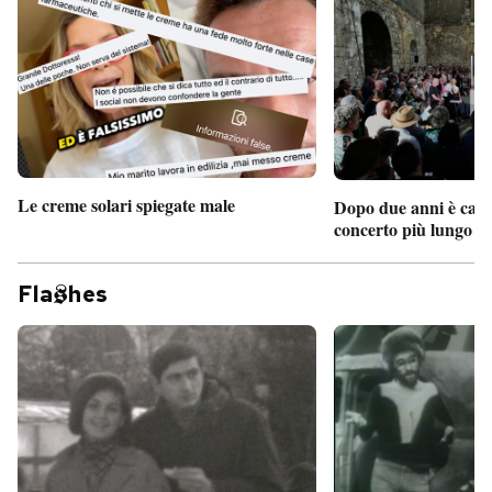
Le creme solari spiegate male
Dopo due anni è camb
concerto più lungo d
Fla
hes