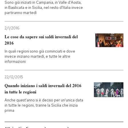
Sono già iniziati in Campania, in Valle d'Aosta,
in Basilicata e in Sicilia, nel resto d'Italia invece
PODCAST
partiranno martedì
2/1/2016
NEWSLETTER
Le cose da sapere sui saldi invernali del
2016
I MIEI PREFERITI
In quali regioni sono già cominciati e dove
invece iniziano martedì, e tutte le altre
informazioni
SHOP
22/12/2015
Quando iniziano i saldi invernali del 2016
CALENDARIO
in tutte le regioni
Anche quest'anno si è deciso per un'unica data
AREA PERSONALE
in tutte le regioni, tranne la Sicilia che inizia
prima
Entra