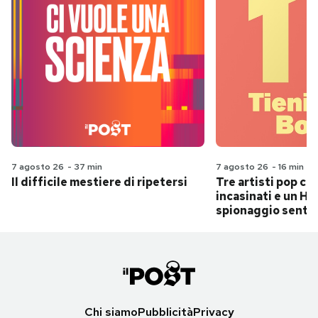
7 agosto 26
-
37 min
7 agosto 26
-
16 min
Il difficile mestiere di ripetersi
Tre artisti pop ch
incasinati e un Hit
spionaggio senti
Chi siamo
Pubblicità
Privacy