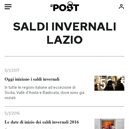
Auto
SALDI INVERNALI
LAZIO
HOME
Italia
Moda
Mondo
Libri
Politica
Consumismi
5/1/2017
Tecnologia
Storie/Idee
Oggi iniziano i saldi invernali
Internet
Ok Boomer!
In tutte le regioni italiane ad eccezione di
Scienza
Media
Sicilia, Valle d'Aosta e Basilicata, dove sono già
iniziati
Cultura
Europa
Economia
Altrecose
5/1/2016
Sport
Mondiali calcio 2026
Le date di inizio dei saldi invernali 2016