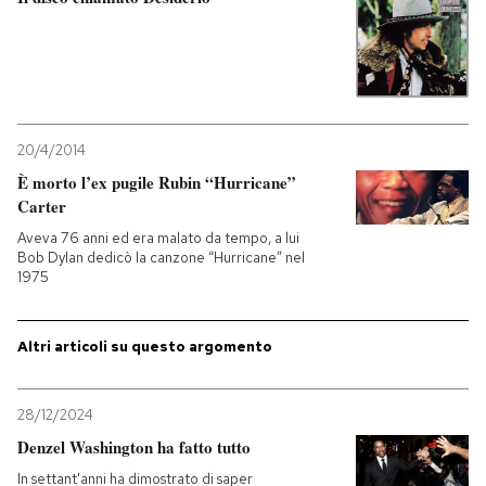
PODCAST
NEWSLETTER
20/4/2014
È morto l’ex pugile Rubin “Hurricane”
I MIEI PREFERITI
Carter
Aveva 76 anni ed era malato da tempo, a lui
Bob Dylan dedicò la canzone “Hurricane” nel
SHOP
1975
CALENDARIO
Altri articoli su questo argomento
AREA PERSONALE
28/12/2024
Denzel Washington ha fatto tutto
Entra
In settant'anni ha dimostrato di saper