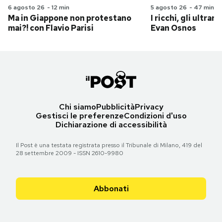
6 agosto 26
-
12 min
5 agosto 26
-
47 min
Ma in Giappone non protestano
I ricchi, gli ultrari
mai?! con Flavio Parisi
Evan Osnos
Chi siamo
Pubblicità
Privacy
Gestisci le preferenze
Condizioni d'uso
Dichiarazione di accessibilità
Il Post è una testata registrata presso il Tribunale di Milano, 419 del
28 settembre 2009 - ISSN 2610-9980
Abbonati