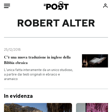
Auto
ROBERT ALTER
HOME
Italia
Moda
Mondo
Libri
25/12/2018
Politica
Consumismi
C’è una nuova traduzione in inglese della
Bibbia ebraica
Tecnologia
Storie/Idee
L'unica fatta interamente da un unico studioso,
Internet
Ok Boomer!
a partire dai testi originali in ebraico e
Scienza
Media
aramaico
Cultura
Europa
Economia
Altrecose
In evidenza
Sport
Mondiali calcio 2026