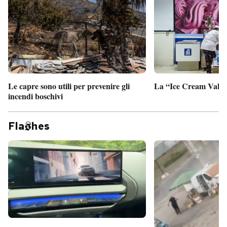
PODCAST
NEWSLETTER
Le capre sono utili per prevenire gli
La “Ice Cream Valley
I MIEI PREFERITI
incendi boschivi
SHOP
Fla
hes
CALENDARIO
AREA PERSONALE
Entra