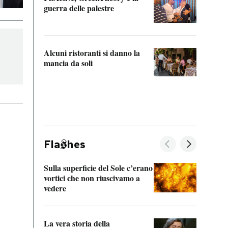
“Odis
guerra delle palestre
Che s
strum
Alcuni ristoranti si danno la
mancia da soli
Fla
hes
Sulla superficie del Sole c’erano
Il fi
vortici che non riuscivamo a
facen
vedere
dentr
La vera storia della
Il vi