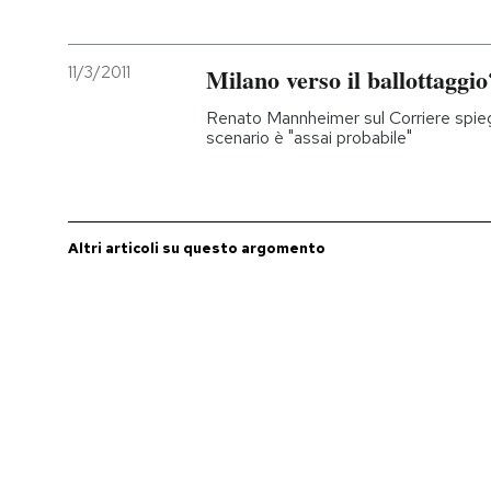
PODCAST
11/3/2011
Milano verso il ballottaggio
Renato Mannheimer sul Corriere spieg
NEWSLETTER
scenario è "assai probabile"
I MIEI PREFERITI
Altri articoli su questo argomento
SHOP
CALENDARIO
AREA PERSONALE
Entra