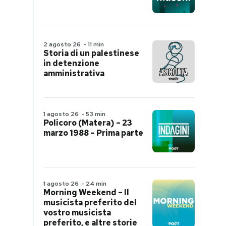
2 agosto 26
-
11 min
Storia di un palestinese
in detenzione
amministrativa
1 agosto 26
-
53 min
Policoro (Matera) – 23
marzo 1988 – Prima parte
1 agosto 26
-
24 min
Morning Weekend – Il
musicista preferito del
vostro musicista
preferito, e altre storie