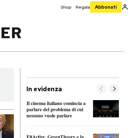
Abbonati
Shop
Regala
MER
In evidenza
Il cinema italiano comincia a
A cos
parlare del problema di cui
nessuno vuole parlare
Cosa 
FitActive, GreenTheory e la