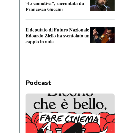
“Locomotiva”, raccontata da
inseg
Francesco Guccini
Khers
Il deputato di Futuro Nazionale
La pl
Edoardo Ziello ha sventolato un
da P
cappio in aula
Podcast