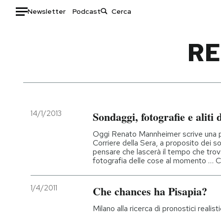
Newsletter
Podcast
Auto
RE
HOME
Italia
Moda
Mondo
Libri
Politica
Consumismi
14/1/2013
Sondaggi, fotografie e aliti 
Tecnologia
Storie/Idee
Oggi Renato Mannheimer scrive una pu
Internet
Ok Boomer!
Corriere della Sera, a proposito dei so
pensare che lascerà il tempo che trov
Scienza
Media
fotografia delle cose al momento … 
Cultura
Europa
Economia
Altrecose
1/4/2011
Che chances ha Pisapia?
Sport
Mondiali calcio 2026
Milano alla ricerca di pronostici realisti