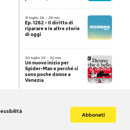
31 luglio 26
-
28 min
Ep. 1262 – Il diritto di
riparare e le altre storie
di oggi
30 luglio 26
-
32 min
Un nuovo inizio per
Spider-Man e perché ci
sono poche donne a
Venezia
essibilità
Abbonati