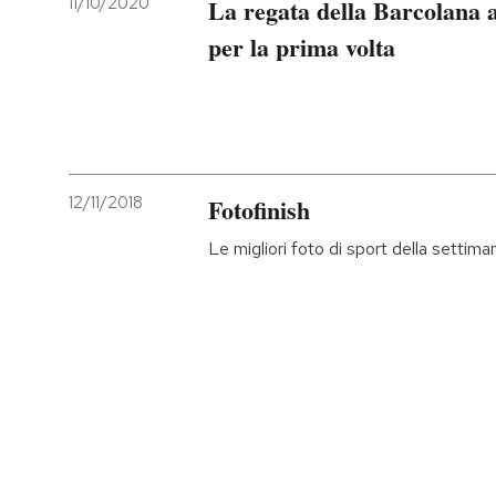
11/10/2020
La regata della Barcolana a
per la prima volta
PODCAST
NEWSLETTER
I MIEI PREFERITI
12/11/2018
Fotofinish
Le migliori foto di sport della settima
SHOP
CALENDARIO
AREA PERSONALE
Entra