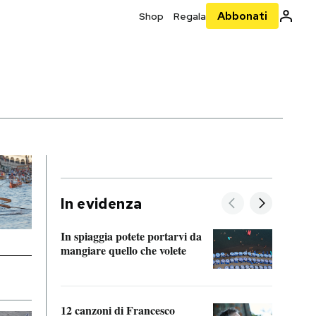
Abbonati
Shop
Regala
In evidenza
In spiaggia potete portarvi da
mangiare quello che volete
Dopo 
accor
di se
12 canzoni di Francesco