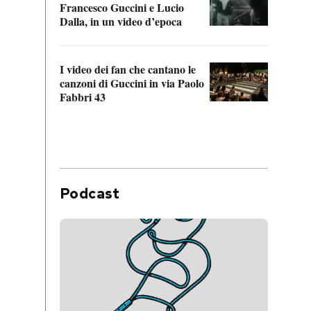
Francesco Guccini e Lucio
“Loco
Dalla, in un video d’epoca
Franc
I video dei fan che cantano le
Il de
canzoni di Guccini in via Paolo
Edoar
Fabbri 43
cappi
Podcast