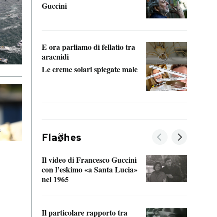
Guccini
Alcun
manci
E ora parliamo di fellatio tra
aracnidi
Le creme solari spiegate male
Fla
hes
Il video di Francesco Guccini
Sulla
con l’eskimo «a Santa Lucia»
vorti
nel 1965
veder
Il particolare rapporto tra
La ve