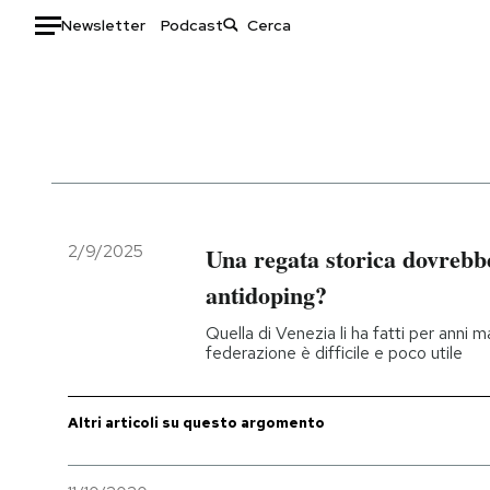
Newsletter
Podcast
Auto
HOME
Italia
Moda
Mondo
Libri
Politica
Consumismi
2/9/2025
Una regata storica dovrebbe
Tecnologia
Storie/Idee
antidoping?
Internet
Ok Boomer!
Quella di Venezia li ha fatti per anni
Scienza
Media
federazione è difficile e poco utile
Cultura
Europa
Economia
Altrecose
Altri articoli su questo argomento
Sport
Mondiali calcio 2026